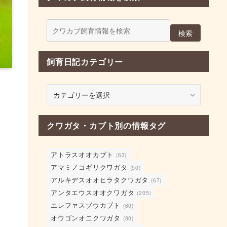
検索
飼育日記カテゴリー
飼
育
日
記
クワガタ・カブト別の情報タグ
カ
テ
アトラスオオカブト
ゴ
(63)
リ
アマミノコギリクワガタ
(50)
ー
アルキデスオオヒラタクワガタ
(67)
アンタエウスオオクワガタ
(205)
エレファスゾウカブト
(60)
オウゴンオニクワガタ
(80)