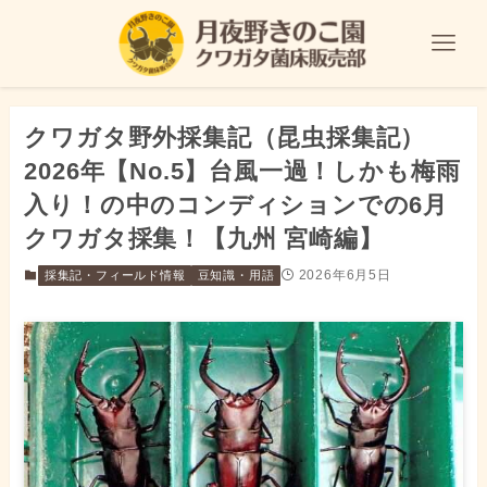
クワガタ野外採集記（昆虫採集記）
2026年【No.5】台風一過！しかも梅雨
入り！の中のコンディションでの6月
クワガタ採集！【九州 宮崎編】
2026年6月5日
採集記・フィールド情報
豆知識・用語