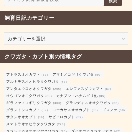
検索
飼育日記カテゴリー
飼
育
日
クワガタ・カブト別の情報タグ
記
カ
テ
アトラスオオカブト
アマミノコギリクワガタ
(63)
(50)
ゴ
アルキデスオオヒラタクワガタ
(67)
リ
アンタエウスオオクワガタ
エレファスゾウカブト
(205)
(60)
ー
オウゴンオニクワガタ
カナブン・ハナムグリ他
(80)
(85)
ギラファノコギリクワガタ
グランディスオオクワガタ
(303)
(66)
グラントシロカブト
コーカサスオオカブト
ゴロファ
(89)
(55)
(58)
サタンオオカブト
サビイロカブト
(36)
(39)
スマトラオオヒラタクワガタ
(228)
タランドゥスオオツヤクワガタ
ダイオウヒタラクワガタ
(76)
(42)