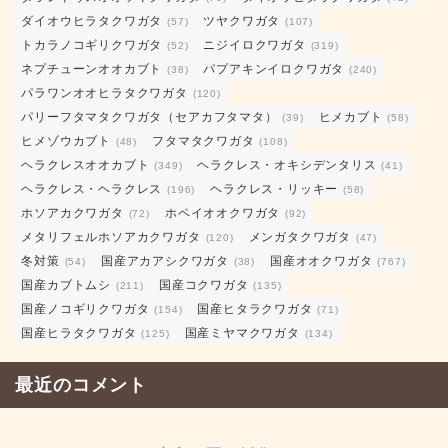
ダイオウヒラタクワガタ
ツヤクワガタ
(57)
(107)
トカラノコギリクワガタ
ニジイロクワガタ
(52)
(319)
ネプチューンオオカブト
パプアキンイロクワガタ
(38)
(240)
パラワンオオヒラタクワガタ
(120)
パリーフタマタクワガタ（セアカフタマタ）
ヒメカブト
(39)
(58)
ヒメゾウカブト
フタマタクワガタ
(48)
(108)
ヘラクレスオオカブト
ヘラクレス・オキシデンタリス
(349)
(41)
ヘラクレス・ヘラクレス
ヘラクレス・リッキー
(196)
(58)
ホソアカクワガタ
ホペイオオクワガタ
(72)
(92)
メタリフェルホソアカクワガタ
メンガタクワガタ
(120)
(47)
冬対策
国産アカアシクワガタ
国産オオクワガタ
(54)
(38)
(767)
国産カブトムシ
国産コクワガタ
(211)
(135)
国産ノコギリクワガタ
国産ヒタラクワガタ
(154)
(71)
国産ヒラタクワガタ
国産ミヤマクワガタ
(125)
(134)
最近のコメント