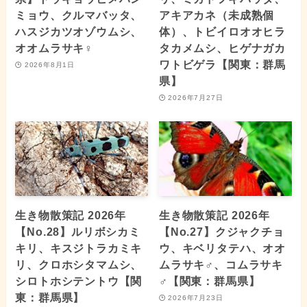
ミョウ、クルマバッタ、
アキアカネ（未成熟個
ハスジカツオゾウムシ、
体）、トビイロオオヒラ
オオムラサキ♀
タカメムシ、ヒゲナガカ
ワトビゲラ【関東：群馬
2026年8月1日
県】
2026年7月27日
生き物散策記 2026年
生き物散策記 2026年
【No.28】ルリボシカミ
【No.27】クジャクチョ
キリ、キスジトラカミキ
ウ、キベリタテハ、オオ
リ、クロホシタマムシ、
ムラサキ♂、コムラサキ
シロトホシテントウ【関
♂【関東：群馬県】
東：群馬県】
2026年7月23日