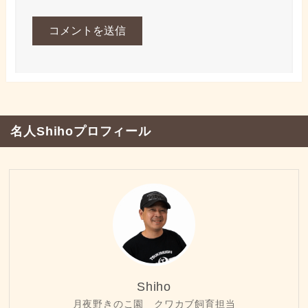
名人Shihoプロフィール
Shiho
月夜野きのこ園 クワカブ飼育担当