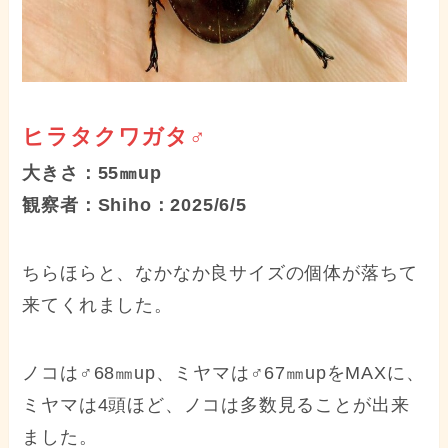
ヒラタクワガタ♂
大きさ：55㎜up
観察者：Shiho：2025/6/5
ちらほらと、なかなか良サイズの個体が落ちて
来てくれました。
ノコは♂68㎜up、ミヤマは♂67㎜upをMAXに、
ミヤマは4頭ほど、ノコは多数見ることが出来
ました。