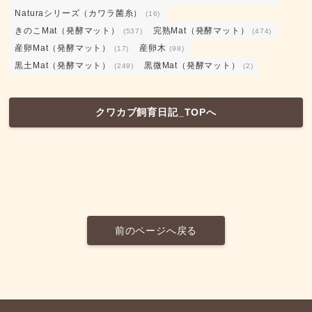
Naturaシリーズ（カワラ菌糸）
(16)
きのこMat（発酵マット）
完熟Mat（発酵マット）
(537)
(474)
産卵Mat（発酵マット）
産卵木
(17)
(98)
黒土Mat（発酵マット）
黒微Mat（発酵マット）
(249)
(2)
クワカブ飼育日記_TOPへ
前のページへ戻る