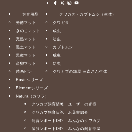
飼育用品
クワガタ・カブトムシ（生体）
発酵マット
クワガタ
きのこマット
成虫
完熟マット
幼虫
黒土マット
カブトムシ
黒微マット
成虫
産卵マット
幼虫
菌糸ビン
クワカブの部屋 三森さん生体
Basicシリーズ
Elementシリーズ
Natura（カワラ）
クワカブ飼育情報
ユーザーの皆様
クワカブ飼育日記
お葉書紹介
飼育レポートDB
みんなのクワカブ
産卵レポートDB
みんなの飼育部屋