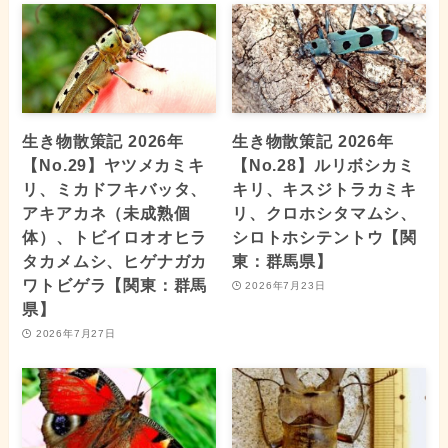
生き物散策記 2026年
生き物散策記 2026年
【No.29】ヤツメカミキ
【No.28】ルリボシカミ
リ、ミカドフキバッタ、
キリ、キスジトラカミキ
アキアカネ（未成熟個
リ、クロホシタマムシ、
体）、トビイロオオヒラ
シロトホシテントウ【関
タカメムシ、ヒゲナガカ
東：群馬県】
ワトビゲラ【関東：群馬
2026年7月23日
県】
2026年7月27日