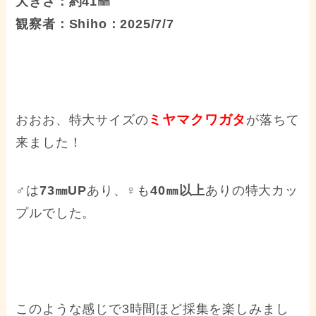
大きさ：約41㎜
観察者：Shiho：2025/7/7
ミヤマクワガタ
おおお、特大サイズの
が落ちて
来ました！
♂は
73㎜UP
あり、♀も
40㎜以上
ありの特大カッ
プルでした。
このような感じで3時間ほど採集を楽しみまし