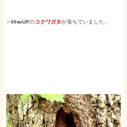
♂40㎜UP
の
コクワガタ
が落ちていました。