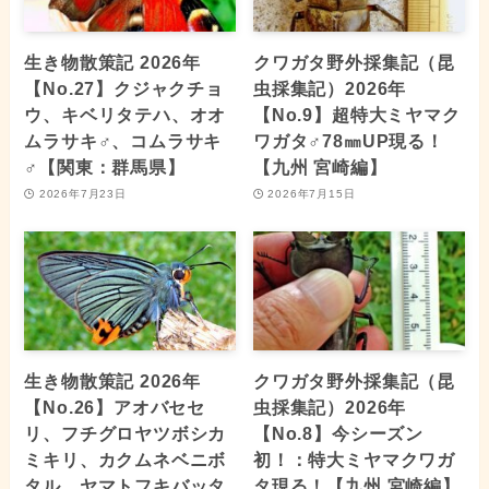
生き物散策記 2026年
クワガタ野外採集記（昆
【No.27】クジャクチョ
虫採集記）2026年
ウ、キベリタテハ、オオ
【No.9】超特大ミヤマク
ムラサキ♂、コムラサキ
ワガタ♂78㎜UP現る！
♂【関東：群馬県】
【九州 宮崎編】
2026年7月23日
2026年7月15日
生き物散策記 2026年
クワガタ野外採集記（昆
【No.26】アオバセセ
虫採集記）2026年
リ、フチグロヤツボシカ
【No.8】今シーズン
ミキリ、カクムネベニボ
初！：特大ミヤマクワガ
タル、ヤマトフキバッタ
タ現る！【九州 宮崎編】