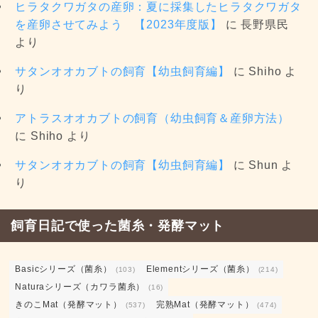
ヒラタクワガタの産卵：夏に採集したヒラタクワガタ
を産卵させてみよう 【2023年度版】
に
長野県民
より
サタンオオカブトの飼育【幼虫飼育編】
に
Shiho
よ
り
アトラスオオカブトの飼育（幼虫飼育＆産卵方法）
に
Shiho
より
サタンオオカブトの飼育【幼虫飼育編】
に
Shun
よ
り
飼育日記で使った菌糸・発酵マット
Basicシリーズ（菌糸）
Elementシリーズ（菌糸）
(103)
(214)
Naturaシリーズ（カワラ菌糸）
(16)
きのこMat（発酵マット）
完熟Mat（発酵マット）
(537)
(474)