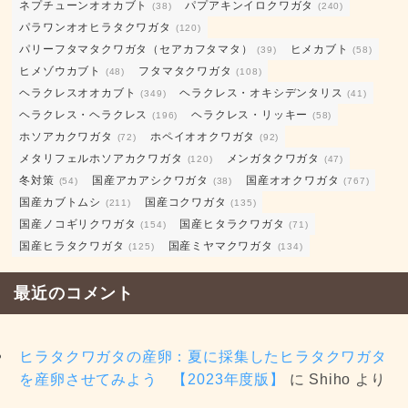
ネプチューンオオカブト
パプアキンイロクワガタ
(38)
(240)
パラワンオオヒラタクワガタ
(120)
パリーフタマタクワガタ（セアカフタマタ）
ヒメカブト
(39)
(58)
ヒメゾウカブト
フタマタクワガタ
(48)
(108)
ヘラクレスオオカブト
ヘラクレス・オキシデンタリス
(349)
(41)
ヘラクレス・ヘラクレス
ヘラクレス・リッキー
(196)
(58)
ホソアカクワガタ
ホペイオオクワガタ
(72)
(92)
メタリフェルホソアカクワガタ
メンガタクワガタ
(120)
(47)
冬対策
国産アカアシクワガタ
国産オオクワガタ
(54)
(38)
(767)
国産カブトムシ
国産コクワガタ
(211)
(135)
国産ノコギリクワガタ
国産ヒタラクワガタ
(154)
(71)
国産ヒラタクワガタ
国産ミヤマクワガタ
(125)
(134)
最近のコメント
ヒラタクワガタの産卵：夏に採集したヒラタクワガタ
を産卵させてみよう 【2023年度版】
に
Shiho
より