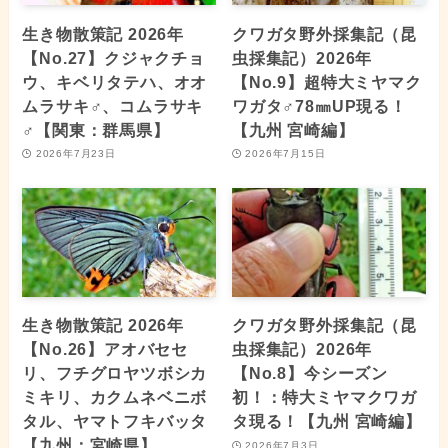
生き物散策記 2026年
クワガタ野外採集記（昆
【No.27】クジャクチョ
虫採集記）2026年
ウ、キベリタテハ、オオ
【No.9】超特大ミヤマク
ムラサキ♂、コムラサキ
ワガタ♂78㎜UP現る！
♂【関東：群馬県】
【九州 宮崎編】
2026年7月23日
2026年7月15日
生き物散策記 2026年
クワガタ野外採集記（昆
【No.26】アオバセセ
虫採集記）2026年
リ、フチグロヤツボシカ
【No.8】今シーズン
ミキリ、カクムネベニボ
初！：特大ミヤマクワガ
タル、ヤマトフキバッタ
タ現る！【九州 宮崎編】
【九州：宮崎県】
2026年7月3日