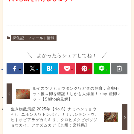
採集記・フィールド情報
よかったらシェアしてね！
ルイスツノヒョウタンクワガタの飼育：産卵セ
ット後→卵を確認！しかも大爆産！：by 産卵マ
ット【Shiho的見解】
生き物散策記 2025年【No.6】ナミハンミョウ
♂♀、ニホンカワトンボ♂、ナナホシテントウ、
ヒトオビアラゲカミキリ、クロヒメクビボソジ
ョウカイ、アオズムカデ【九州：宮崎県】