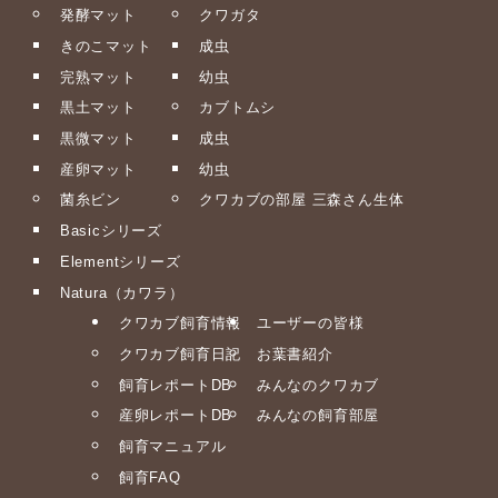
発酵マット
クワガタ
きのこマット
成虫
完熟マット
幼虫
黒土マット
カブトムシ
黒微マット
成虫
産卵マット
幼虫
菌糸ビン
クワカブの部屋 三森さん生体
Basicシリーズ
Elementシリーズ
Natura（カワラ）
クワカブ飼育情報
ユーザーの皆様
クワカブ飼育日記
お葉書紹介
飼育レポートDB
みんなのクワカブ
産卵レポートDB
みんなの飼育部屋
飼育マニュアル
飼育FAQ