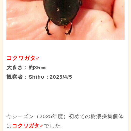
コクワガタ♂
大きさ：約35㎜
観察者：Shiho：2025/4/5
今シーズン（2025年度）初めての樹液採集個体
は
コクワガタ♂
でした。