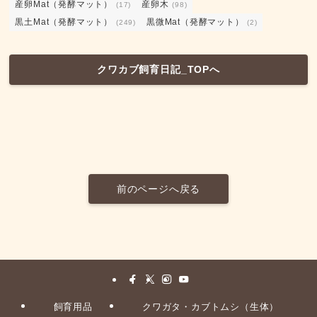
産卵Mat（発酵マット）
産卵木
(17)
(98)
黒土Mat（発酵マット）
黒微Mat（発酵マット）
(249)
(2)
クワカブ飼育日記_TOPへ
前のページへ戻る
飼育用品
クワガタ・カブトムシ（生体）