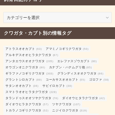
飼
育
日
クワガタ・カブト別の情報タグ
記
カ
テ
アトラスオオカブト
アマミノコギリクワガタ
(63)
(50)
ゴ
アルキデスオオヒラタクワガタ
(67)
リ
アンタエウスオオクワガタ
エレファスゾウカブト
(205)
(60)
ー
オウゴンオニクワガタ
カナブン・ハナムグリ他
(80)
(85)
ギラファノコギリクワガタ
グランディスオオクワガタ
(303)
(66)
グラントシロカブト
コーカサスオオカブト
ゴロファ
(89)
(55)
(58)
サタンオオカブト
サビイロカブト
(36)
(39)
スマトラオオヒラタクワガタ
(228)
タランドゥスオオツヤクワガタ
ダイオウヒタラクワガタ
(76)
(42)
ダイオウヒラタクワガタ
ツヤクワガタ
(57)
(107)
トカラノコギリクワガタ
ニジイロクワガタ
(52)
(319)