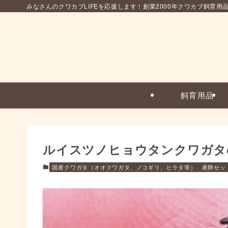
みなさんのクワカブLIFEを応援します！創業2000年クワカブ飼育用
飼育用品
ルイスツノヒョウタンクワガタ
国産クワガタ（オオクワガタ、ノコギリ、ヒラタ等）
産卵セッ