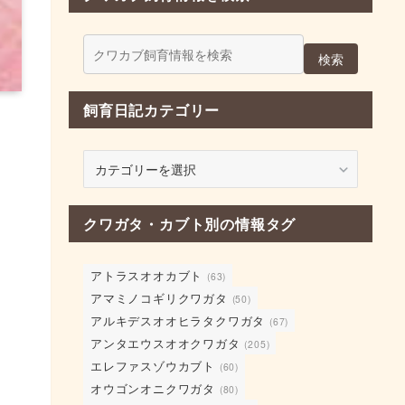
検索
飼育日記カテゴリー
飼
育
日
記
クワガタ・カブト別の情報タグ
カ
テ
アトラスオオカブト
ゴ
(63)
リ
アマミノコギリクワガタ
(50)
ー
アルキデスオオヒラタクワガタ
(67)
アンタエウスオオクワガタ
(205)
エレファスゾウカブト
(60)
オウゴンオニクワガタ
(80)