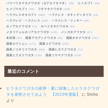
パリーフタマタクワガタ（セアカフタマタ）
ヒメカブト
(39)
(58)
ヒメゾウカブト
フタマタクワガタ
(48)
(108)
ヘラクレスオオカブト
ヘラクレス・オキシデンタリス
(349)
(41)
ヘラクレス・ヘラクレス
ヘラクレス・リッキー
(196)
(58)
ホソアカクワガタ
ホペイオオクワガタ
(72)
(92)
メタリフェルホソアカクワガタ
メンガタクワガタ
(120)
(47)
冬対策
国産アカアシクワガタ
国産オオクワガタ
(54)
(38)
(767)
国産カブトムシ
国産コクワガタ
(211)
(135)
国産ノコギリクワガタ
国産ヒタラクワガタ
(154)
(71)
国産ヒラタクワガタ
国産ミヤマクワガタ
(125)
(134)
最近のコメント
ヒラタクワガタの産卵：夏に採集したヒラタクワガ
タを産卵させてみよう 【2023年度版】
に
Shiho
より