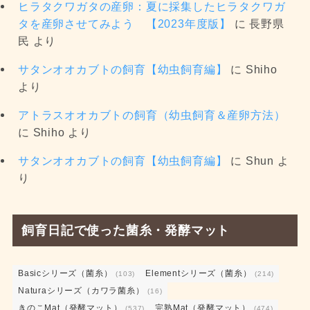
ヒラタクワガタの産卵：夏に採集したヒラタクワガ
タを産卵させてみよう 【2023年度版】
に
長野県
民
より
サタンオオカブトの飼育【幼虫飼育編】
に
Shiho
より
アトラスオオカブトの飼育（幼虫飼育＆産卵方法）
に
Shiho
より
サタンオオカブトの飼育【幼虫飼育編】
に
Shun
よ
り
飼育日記で使った菌糸・発酵マット
Basicシリーズ（菌糸）
Elementシリーズ（菌糸）
(103)
(214)
Naturaシリーズ（カワラ菌糸）
(16)
きのこMat（発酵マット）
完熟Mat（発酵マット）
(537)
(474)