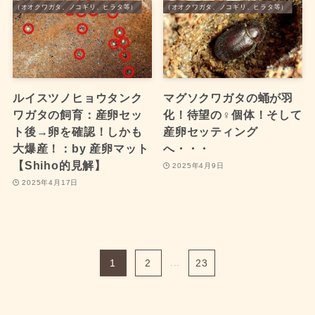
ワガタ（オオクワガタ、ノコギリ、ヒラタ等）
国産クワガタ（オオクワガタ、ノコギリ、ヒラタ等）
ルイスツノヒョウタンク
マグソクワガタの蛹が羽
ワガタの飼育：産卵セッ
化！待望の♀個体！そして
ト後→卵を確認！しかも
産卵セッティング
大爆産！：by 産卵マット
へ・・・
【Shiho的見解】
2025年4月9日
2025年4月17日
1
2
...
23