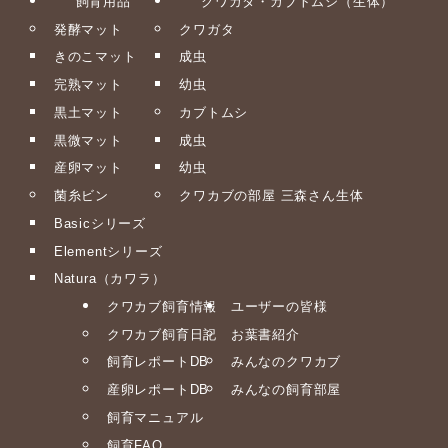
飼育用品
クワガタ・カブトムシ（生体）
発酵マット
クワガタ
きのこマット
成虫
完熟マット
幼虫
黒土マット
カブトムシ
黒微マット
成虫
産卵マット
幼虫
菌糸ビン
クワカブの部屋 三森さん生体
Basicシリーズ
Elementシリーズ
Natura（カワラ）
クワカブ飼育情報
ユーザーの皆様
クワカブ飼育日記
お葉書紹介
飼育レポートDB
みんなのクワカブ
産卵レポートDB
みんなの飼育部屋
飼育マニュアル
飼育FAQ