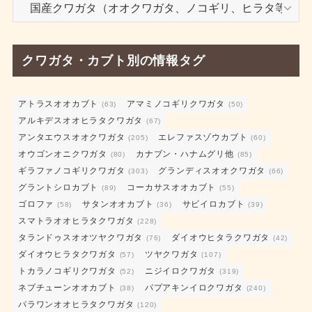
飼
育
日
記
クワガタ・カブト別の情報タグ
カ
テ
ゴ
アトラスオオカブト
アマミノコギリクワガタ
(63)
(50)
アルキデスオオヒラタクワガタ
リ
(67)
アンタエウスオオクワガタ
エレファスゾウカブト
ー
(205)
(60)
オウゴンオニクワガタ
カナブン・ハナムグリ他
(80)
(85)
ギラファノコギリクワガタ
グランディスオオクワガタ
(303)
(66)
グラントシロカブト
コーカサスオオカブト
(89)
(55)
ゴロファ
サタンオオカブト
サビイロカブト
(58)
(36)
(39)
スマトラオオヒラタクワガタ
(228)
タランドゥスオオツヤクワガタ
ダイオウヒタラクワガタ
(76)
(42)
ダイオウヒラタクワガタ
ツヤクワガタ
(57)
(107)
トカラノコギリクワガタ
ニジイロクワガタ
(52)
(319)
ネプチューンオオカブト
パプアキンイロクワガタ
(38)
(240)
パラワンオオヒラタクワガタ
(120)