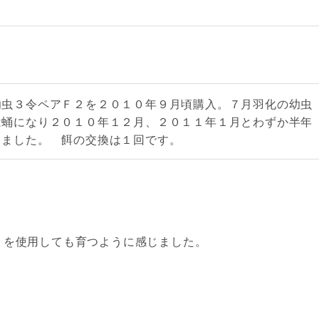
幼虫３令ペアＦ２を２０１０年９月頃購入。７月羽化の幼虫
は蛹になり２０１０年１２月、２０１１年１月とわずか半年
りました。 餌の交換は１回です。
トを使用しても育つように感じました。