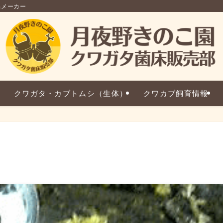
品メーカー
クワガタ・カブトムシ（生体）
クワカブ飼育情報