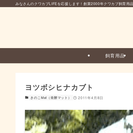
みなさんのクワカブLIFEを応援します！創業2000年クワカブ飼育用
飼育用品
ヨツボシヒナカブト
きのこMat（発酵マット）
2011年4月8日