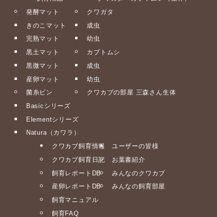
発酵マット
クワガタ
きのこマット
成虫
完熟マット
幼虫
黒土マット
カブトムシ
黒微マット
成虫
産卵マット
幼虫
菌糸ビン
クワカブの部屋 三森さん生体
Basicシリーズ
Elementシリーズ
Natura（カワラ）
クワカブ飼育情報
ユーザーの皆様
クワカブ飼育日記
お葉書紹介
飼育レポートDB
みんなのクワカブ
産卵レポートDB
みんなの飼育部屋
飼育マニュアル
飼育FAQ