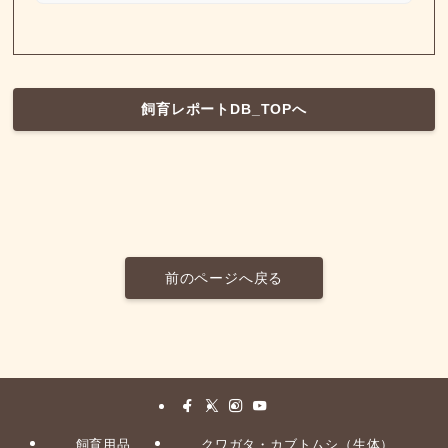
飼育レポートDB_TOPへ
前のページへ戻る
飼育用品
クワガタ・カブトムシ（生体）