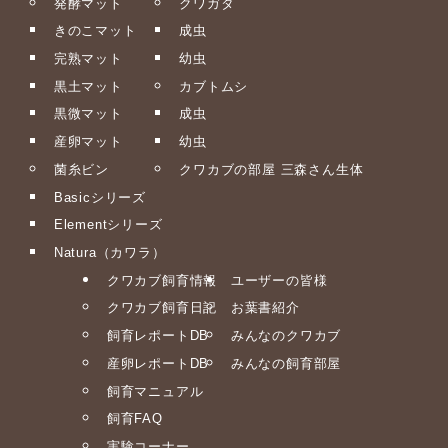
発酵マット
クワガタ
きのこマット
成虫
完熟マット
幼虫
黒土マット
カブトムシ
黒微マット
成虫
産卵マット
幼虫
菌糸ビン
クワカブの部屋 三森さん生体
Basicシリーズ
Elementシリーズ
Natura（カワラ）
クワカブ飼育情報
ユーザーの皆様
クワカブ飼育日記
お葉書紹介
飼育レポートDB
みんなのクワカブ
産卵レポートDB
みんなの飼育部屋
飼育マニュアル
飼育FAQ
実験コーナー