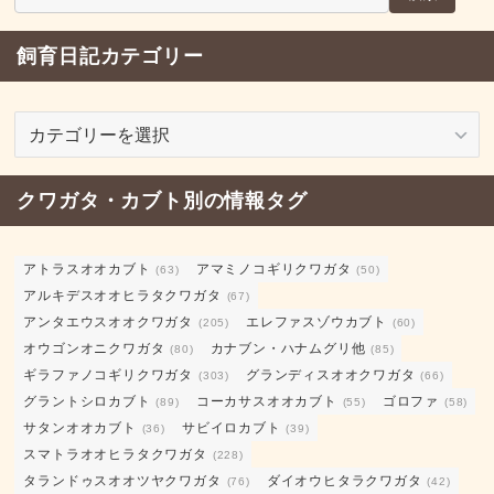
飼育日記カテゴリー
飼
育
日
クワガタ・カブト別の情報タグ
記
カ
テ
アトラスオオカブト
アマミノコギリクワガタ
(63)
(50)
ゴ
アルキデスオオヒラタクワガタ
(67)
リ
アンタエウスオオクワガタ
エレファスゾウカブト
(205)
(60)
ー
オウゴンオニクワガタ
カナブン・ハナムグリ他
(80)
(85)
ギラファノコギリクワガタ
グランディスオオクワガタ
(303)
(66)
グラントシロカブト
コーカサスオオカブト
ゴロファ
(89)
(55)
(58)
サタンオオカブト
サビイロカブト
(36)
(39)
スマトラオオヒラタクワガタ
(228)
タランドゥスオオツヤクワガタ
ダイオウヒタラクワガタ
(76)
(42)