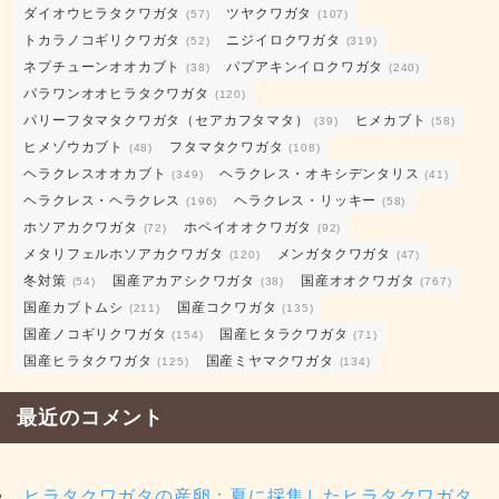
ダイオウヒラタクワガタ
ツヤクワガタ
(57)
(107)
トカラノコギリクワガタ
ニジイロクワガタ
(52)
(319)
ネプチューンオオカブト
パプアキンイロクワガタ
(38)
(240)
パラワンオオヒラタクワガタ
(120)
パリーフタマタクワガタ（セアカフタマタ）
ヒメカブト
(39)
(58)
ヒメゾウカブト
フタマタクワガタ
(48)
(108)
ヘラクレスオオカブト
ヘラクレス・オキシデンタリス
(349)
(41)
ヘラクレス・ヘラクレス
ヘラクレス・リッキー
(196)
(58)
ホソアカクワガタ
ホペイオオクワガタ
(72)
(92)
メタリフェルホソアカクワガタ
メンガタクワガタ
(120)
(47)
冬対策
国産アカアシクワガタ
国産オオクワガタ
(54)
(38)
(767)
国産カブトムシ
国産コクワガタ
(211)
(135)
国産ノコギリクワガタ
国産ヒタラクワガタ
(154)
(71)
国産ヒラタクワガタ
国産ミヤマクワガタ
(125)
(134)
最近のコメント
ヒラタクワガタの産卵：夏に採集したヒラタクワガタ