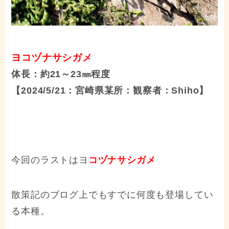
ヨコヅナサシガメ
体長：約21～23㎜程度
【2024/5/21：宮崎県某所：観察者：Shiho】
今回のラストはヨ
コヅナサシガメ
散策記のブログ上でもすでに何度も登場してい
る本種。