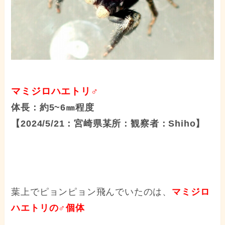
マミジロハエトリ♂
体長：約5~6㎜程度
【2024/5/21：宮崎県某所：観察者：Shiho】
葉上でピョンピョン飛んでいたのは、
マミジロ
ハエトリの♂個体