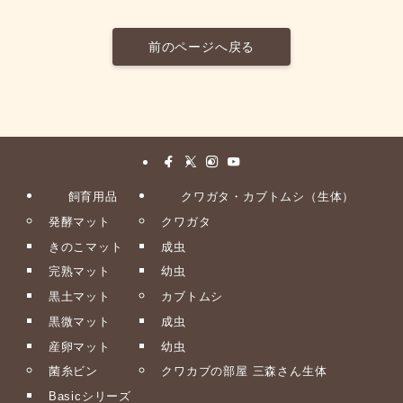
前のページへ戻る
飼育用品
クワガタ・カブトムシ（生体）
発酵マット
クワガタ
きのこマット
成虫
完熟マット
幼虫
黒土マット
カブトムシ
黒微マット
成虫
産卵マット
幼虫
菌糸ビン
クワカブの部屋 三森さん生体
Basicシリーズ