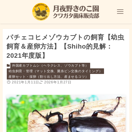
パチェコヒメゾウカブトの飼育【幼虫
飼育＆産卵方法】【Shiho的見解：
2021年度版】
外国産カブトムシ（ヘラクレス、ゾウカブト等）
幼虫飼育・管理（マット交換、菌糸ビン交換のタイミング）
産卵セット・採卵（割り出し方法、産ませるコツ）
2021年1月11日
2026年1月27日