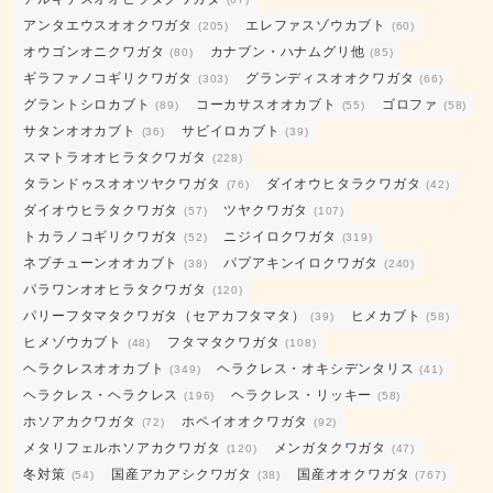
リ
アンタエウスオオクワガタ
エレファスゾウカブト
(205)
(60)
ー
オウゴンオニクワガタ
カナブン・ハナムグリ他
(80)
(85)
ギラファノコギリクワガタ
グランディスオオクワガタ
(303)
(66)
グラントシロカブト
コーカサスオオカブト
ゴロファ
(89)
(55)
(58)
サタンオオカブト
サビイロカブト
(36)
(39)
スマトラオオヒラタクワガタ
(228)
タランドゥスオオツヤクワガタ
ダイオウヒタラクワガタ
(76)
(42)
ダイオウヒラタクワガタ
ツヤクワガタ
(57)
(107)
トカラノコギリクワガタ
ニジイロクワガタ
(52)
(319)
ネプチューンオオカブト
パプアキンイロクワガタ
(38)
(240)
パラワンオオヒラタクワガタ
(120)
パリーフタマタクワガタ（セアカフタマタ）
ヒメカブト
(39)
(58)
ヒメゾウカブト
フタマタクワガタ
(48)
(108)
ヘラクレスオオカブト
ヘラクレス・オキシデンタリス
(349)
(41)
ヘラクレス・ヘラクレス
ヘラクレス・リッキー
(196)
(58)
ホソアカクワガタ
ホペイオオクワガタ
(72)
(92)
メタリフェルホソアカクワガタ
メンガタクワガタ
(120)
(47)
冬対策
国産アカアシクワガタ
国産オオクワガタ
(54)
(38)
(767)