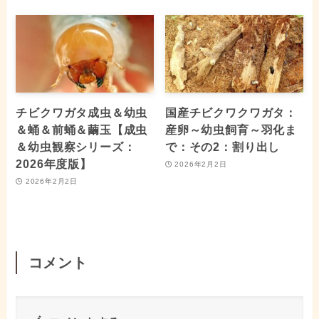
チビクワガタ成虫＆幼虫
国産チビクワクワガタ：
＆蛹＆前蛹＆繭玉【成虫
産卵～幼虫飼育～羽化ま
＆幼虫観察シリーズ：
で：その2：割り出し
2026年度版】
2026年2月2日
2026年2月2日
コメント