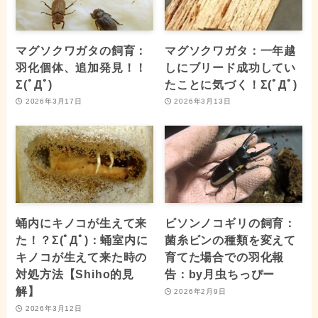
マグソクワガタの飼育：
マグソクワガタ：一年越
羽化個体、追加発見！！
しにブリード成功してい
Σ(ﾟДﾟ)
たことに気づく！Σ(ﾟДﾟ)
2026年3月17日
2026年3月13日
蛹内にキノコが生えて来
ビソンノコギリの飼育：
た！？Σ(ﾟДﾟ)：蛹室内に
菌糸ビンの種類を変えて
キノコが生えて来た時の
育てた場合での羽化報
対処方法【Shiho的見
告：by月虫ちっぴー
解】
2026年2月9日
2026年3月12日