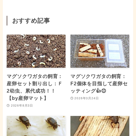
おすすめ記事
マグソクワガタの飼育：
マグソクワガタの飼育：
産卵セット割り出し：Ｆ
F2個体を目指して産卵セ
2幼虫、累代成功！！
ッティング👍😊
【by産卵マット】
2026年3月24日
2026年8月3日