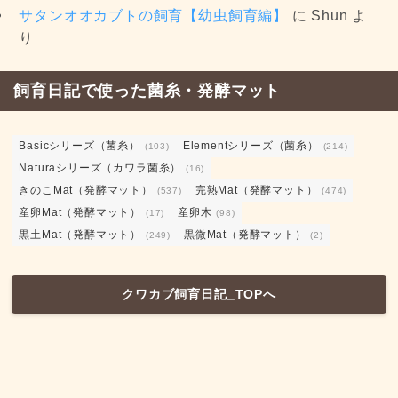
サタンオオカブトの飼育【幼虫飼育編】
に
Shun
よ
り
飼育日記で使った菌糸・発酵マット
Basicシリーズ（菌糸）
Elementシリーズ（菌糸）
(103)
(214)
Naturaシリーズ（カワラ菌糸）
(16)
きのこMat（発酵マット）
完熟Mat（発酵マット）
(537)
(474)
産卵Mat（発酵マット）
産卵木
(17)
(98)
黒土Mat（発酵マット）
黒微Mat（発酵マット）
(249)
(2)
クワカブ飼育日記_TOPへ