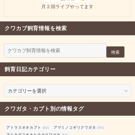
月２回ライブやってます
クワカブ飼育情報を検索
検索
飼育日記カテゴリー
飼
育
日
クワガタ・カブト別の情報タグ
記
カ
テ
アトラスオオカブト
アマミノコギリクワガタ
(63)
(50)
ゴ
アルキデスオオヒラタクワガタ
(67)