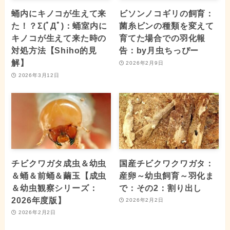
蛹内にキノコが生えて来
ビソンノコギリの飼育：
た！？Σ(ﾟДﾟ)：蛹室内に
菌糸ビンの種類を変えて
キノコが生えて来た時の
育てた場合での羽化報
対処方法【Shiho的見
告：by月虫ちっぴー
解】
2026年2月9日
2026年3月12日
チビクワガタ成虫＆幼虫
国産チビクワクワガタ：
＆蛹＆前蛹＆繭玉【成虫
産卵～幼虫飼育～羽化ま
＆幼虫観察シリーズ：
で：その2：割り出し
2026年度版】
2026年2月2日
2026年2月2日