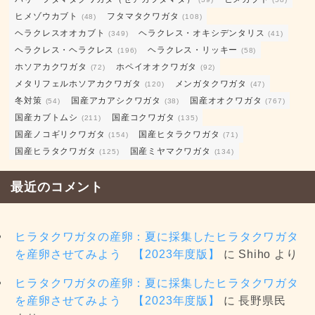
ヒメゾウカブト
フタマタクワガタ
(48)
(108)
ヘラクレスオオカブト
ヘラクレス・オキシデンタリス
(349)
(41)
ヘラクレス・ヘラクレス
ヘラクレス・リッキー
(196)
(58)
ホソアカクワガタ
ホペイオオクワガタ
(72)
(92)
メタリフェルホソアカクワガタ
メンガタクワガタ
(120)
(47)
冬対策
国産アカアシクワガタ
国産オオクワガタ
(54)
(38)
(767)
国産カブトムシ
国産コクワガタ
(211)
(135)
国産ノコギリクワガタ
国産ヒタラクワガタ
(154)
(71)
国産ヒラタクワガタ
国産ミヤマクワガタ
(125)
(134)
最近のコメント
ヒラタクワガタの産卵：夏に採集したヒラタクワガタ
を産卵させてみよう 【2023年度版】
に
Shiho
より
ヒラタクワガタの産卵：夏に採集したヒラタクワガタ
を産卵させてみよう 【2023年度版】
に
長野県民