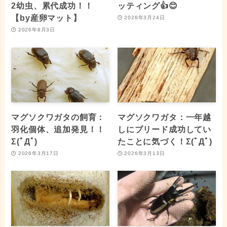
2幼虫、累代成功！！
ッティング👍😊
【by産卵マット】
2026年3月24日
2026年8月3日
マグソクワガタの飼育：
マグソクワガタ：一年越
羽化個体、追加発見！！
しにブリード成功してい
Σ(ﾟДﾟ)
たことに気づく！Σ(ﾟДﾟ)
2026年3月17日
2026年3月13日