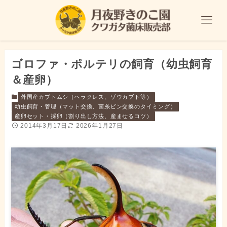
ゴロファ・ポルテリの飼育（幼虫飼育
＆産卵）
外国産カブトムシ（ヘラクレス、ゾウカブト等）
幼虫飼育・管理（マット交換、菌糸ビン交換のタイミング）
産卵セット・採卵（割り出し方法、産ませるコツ）
2014年3月17日
2026年1月27日