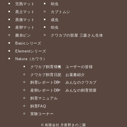
完熟マット
幼虫
黒土マット
カブトムシ
黒微マット
成虫
産卵マット
幼虫
菌糸ビン
クワカブの部屋 三森さん生体
Basicシリーズ
Elementシリーズ
Natura（カワラ）
クワカブ飼育情報
ユーザーの皆様
クワカブ飼育日記
お葉書紹介
飼育レポートDB
みんなのクワカブ
産卵レポートDB
みんなの飼育部屋
飼育マニュアル
飼育FAQ
実験コーナー
©
有限会社 月夜野きのこ園