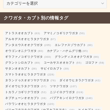
飼
育
日
クワガタ・カブト別の情報タグ
記
カ
テ
アトラスオオカブト
アマミノコギリクワガタ
(63)
(50)
ゴ
アルキデスオオヒラタクワガタ
(67)
リ
アンタエウスオオクワガタ
エレファスゾウカブト
(205)
(60)
ー
オウゴンオニクワガタ
カナブン・ハナムグリ他
(80)
(85)
ギラファノコギリクワガタ
グランディスオオクワガタ
(303)
(66)
グラントシロカブト
コーカサスオオカブト
ゴロファ
(89)
(55)
(58)
サタンオオカブト
サビイロカブト
(36)
(39)
スマトラオオヒラタクワガタ
(228)
タランドゥスオオツヤクワガタ
ダイオウヒタラクワガタ
(76)
(42)
ダイオウヒラタクワガタ
ツヤクワガタ
(57)
(107)
トカラノコギリクワガタ
ニジイロクワガタ
(52)
(319)
ネプチューンオオカブト
パプアキンイロクワガタ
(38)
(240)
パラワンオオヒラタクワガタ
(120)
パリーフタマタクワガタ（セアカフタマタ）
ヒメカブト
(39)
(58)