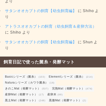
より
サタンオオカブトの飼育【幼虫飼育編】
に
Shiho
よ
り
アトラスオオカブトの飼育（幼虫飼育＆産卵方法）
に
Shiho
より
サタンオオカブトの飼育【幼虫飼育編】
に
Shun
よ
り
飼育日記で使った菌糸・発酵マット
Basicシリーズ（菌糸）
Elementシリーズ（菌糸）
(103)
(214)
Naturaシリーズ（カワラ菌糸）
(16)
きのこMat（発酵マット）
完熟Mat（発酵マット）
(537)
(474)
産卵Mat（発酵マット）
産卵木
(17)
(98)
黒土Mat（発酵マット）
黒微Mat（発酵マット）
(249)
(2)