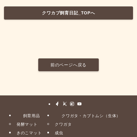
クワカブ飼育日記_TOPへ
前のページへ戻る
飼育用品
クワガタ・カブトムシ（生体）
発酵マット
クワガタ
きのこマット
成虫