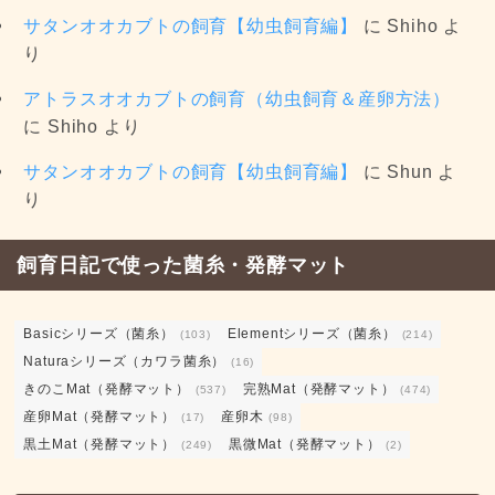
サタンオオカブトの飼育【幼虫飼育編】
に
Shiho
よ
り
アトラスオオカブトの飼育（幼虫飼育＆産卵方法）
に
Shiho
より
サタンオオカブトの飼育【幼虫飼育編】
に
Shun
よ
り
飼育日記で使った菌糸・発酵マット
Basicシリーズ（菌糸）
Elementシリーズ（菌糸）
(103)
(214)
Naturaシリーズ（カワラ菌糸）
(16)
きのこMat（発酵マット）
完熟Mat（発酵マット）
(537)
(474)
産卵Mat（発酵マット）
産卵木
(17)
(98)
黒土Mat（発酵マット）
黒微Mat（発酵マット）
(249)
(2)