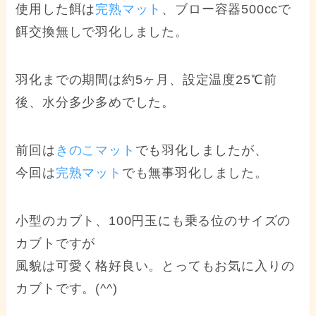
使用した餌は
完熟マット
、ブロー容器500ccで
餌交換無しで羽化しました。
羽化までの期間は約5ヶ月、設定温度25℃前
後、水分多少多めでした。
前回は
きのこマット
でも羽化しましたが、
今回は
完熟マット
でも無事羽化しました。
小型のカブト、100円玉にも乗る位のサイズの
カブトですが
風貌は可愛く格好良い。とってもお気に入りの
カブトです。(^^)