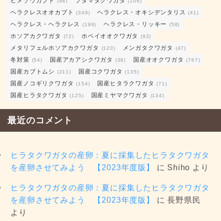
ヒメゾウカブト
フタマタクワガタ
(48)
(108)
ヘラクレスオオカブト
ヘラクレス・オキシデンタリス
(349)
(41)
ヘラクレス・ヘラクレス
ヘラクレス・リッキー
(196)
(58)
ホソアカクワガタ
ホペイオオクワガタ
(72)
(92)
メタリフェルホソアカクワガタ
メンガタクワガタ
(120)
(47)
冬対策
国産アカアシクワガタ
国産オオクワガタ
(54)
(38)
(767)
国産カブトムシ
国産コクワガタ
(211)
(135)
国産ノコギリクワガタ
国産ヒタラクワガタ
(154)
(71)
国産ヒラタクワガタ
国産ミヤマクワガタ
(125)
(134)
最近のコメント
ヒラタクワガタの産卵：夏に採集したヒラタクワガタ
を産卵させてみよう 【2023年度版】
に
Shiho
より
ヒラタクワガタの産卵：夏に採集したヒラタクワガタ
を産卵させてみよう 【2023年度版】
に
長野県民
より