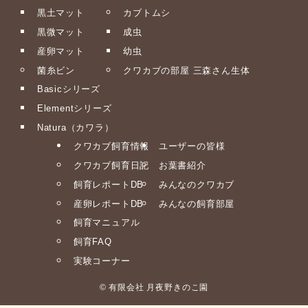
黒土マット
カブトムシ
黒微マット
成虫
産卵マット
幼虫
菌糸ビン
クワカブの部屋 三森さん生体
Basicシリーズ
Elementシリーズ
Natura（カワラ）
クワカブ飼育情報
ユーザーの皆様
クワカブ飼育日記
お葉書紹介
飼育レポートDB
みんなのクワカブ
産卵レポートDB
みんなの飼育部屋
飼育マニュアル
飼育FAQ
実験コーナー
©
有限会社 月夜野きのこ園