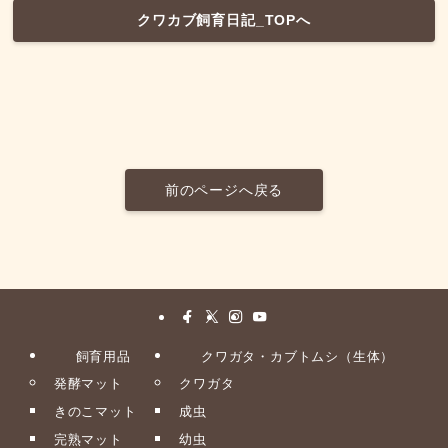
クワカブ飼育日記_TOPへ
前のページへ戻る
飼育用品
クワガタ・カブトムシ（生体）
発酵マット
クワガタ
きのこマット
成虫
完熟マット
幼虫