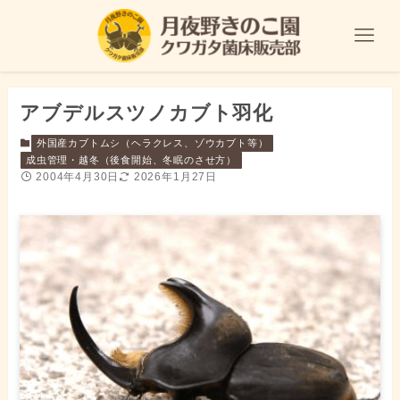
アブデルスツノカブト羽化
外国産カブトムシ（ヘラクレス、ゾウカブト等）
成虫管理・越冬（後食開始、冬眠のさせ方）
2004年4月30日
2026年1月27日