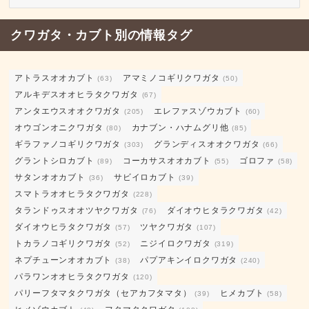
育
日
クワガタ・カブト別の情報タグ
記
カ
テ
アトラスオオカブト
アマミノコギリクワガタ
(63)
(50)
ゴ
アルキデスオオヒラタクワガタ
(67)
リ
アンタエウスオオクワガタ
エレファスゾウカブト
(205)
(60)
ー
オウゴンオニクワガタ
カナブン・ハナムグリ他
(80)
(85)
ギラファノコギリクワガタ
グランディスオオクワガタ
(303)
(66)
グラントシロカブト
コーカサスオオカブト
ゴロファ
(89)
(55)
(58)
サタンオオカブト
サビイロカブト
(36)
(39)
スマトラオオヒラタクワガタ
(228)
タランドゥスオオツヤクワガタ
ダイオウヒタラクワガタ
(76)
(42)
ダイオウヒラタクワガタ
ツヤクワガタ
(57)
(107)
トカラノコギリクワガタ
ニジイロクワガタ
(52)
(319)
ネプチューンオオカブト
パプアキンイロクワガタ
(38)
(240)
パラワンオオヒラタクワガタ
(120)
パリーフタマタクワガタ（セアカフタマタ）
ヒメカブト
(39)
(58)