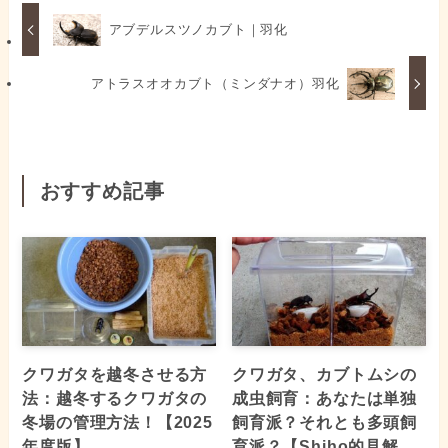
アブデルスツノカブト｜羽化
アトラスオオカブト（ミンダナオ）羽化
おすすめ記事
クワガタを越冬させる方
クワガタ、カブトムシの
法：越冬するクワガタの
成虫飼育：あなたは単独
冬場の管理方法！【2025
飼育派？それとも多頭飼
年度版】
育派？【Shiho的見解