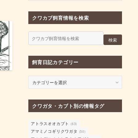
クワカブ飼育情報を検索
検索
飼育日記カテゴリー
飼
育
日
記
クワガタ・カブト別の情報タグ
カ
テ
ゴ
アトラスオオカブト
(63)
リ
アマミノコギリクワガタ
(50)
ー