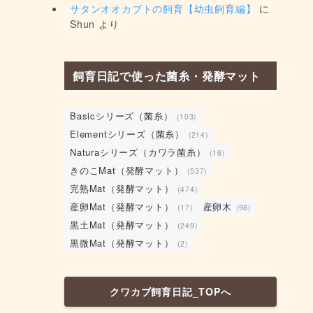
サタンオオカブトの飼育【幼虫飼育編】
に
Shun
より
飼育日記で使った菌糸・発酵マット
Basicシリーズ（菌糸）
(103)
Elementシリーズ（菌糸）
(214)
Naturaシリーズ（カワラ菌糸）
(16)
きのこMat（発酵マット）
(537)
完熟Mat（発酵マット）
(474)
産卵Mat（発酵マット）
産卵木
(17)
(98)
黒土Mat（発酵マット）
(249)
黒微Mat（発酵マット）
(2)
クワカブ飼育日記_TOPへ