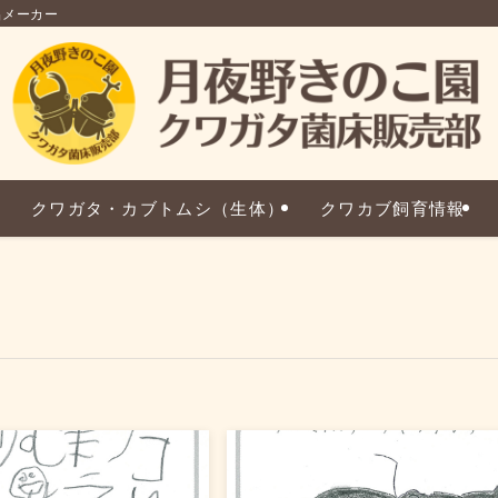
品メーカー
クワガタ・カブトムシ（生体）
クワカブ飼育情報