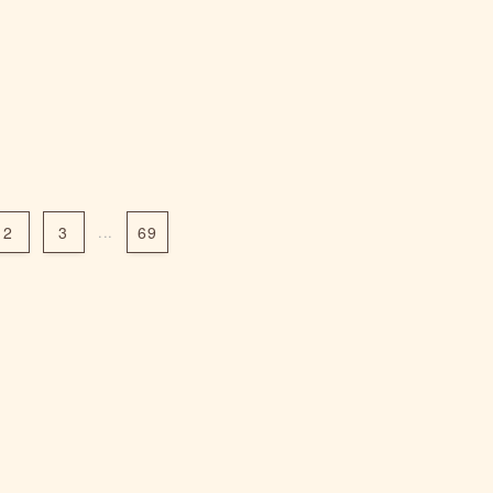
2
3
...
69