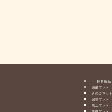
飼育用品
発酵マット
きのこマッ
完熟マット
黒土マット
黒微マット