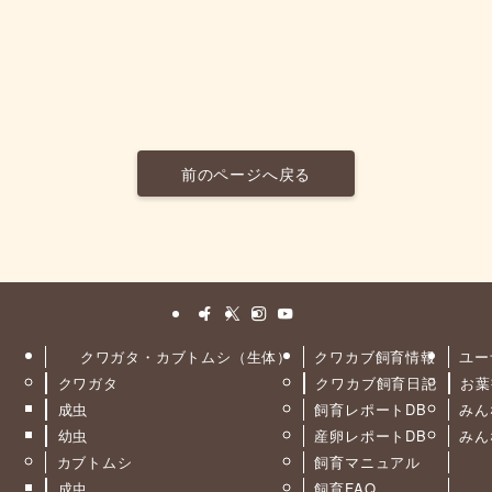
前のページへ戻る
クワガタ・カブトムシ（生体）
クワカブ飼育情報
ユー
クワガタ
クワカブ飼育日記
お葉
ト
成虫
飼育レポートDB
みん
幼虫
産卵レポートDB
みん
カブトムシ
飼育マニュアル
成虫
飼育FAQ