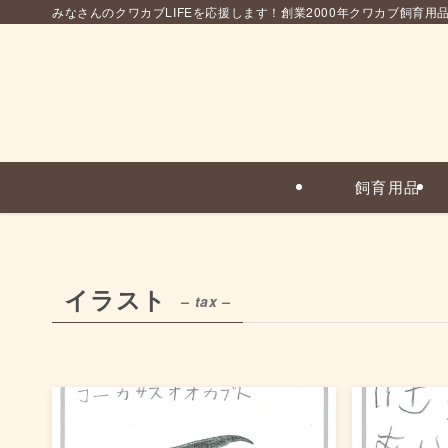
みなさんのクワカブLIFEを応援します！創業2000年クワカブ飼育用
飼育用品
イラスト
– tax –