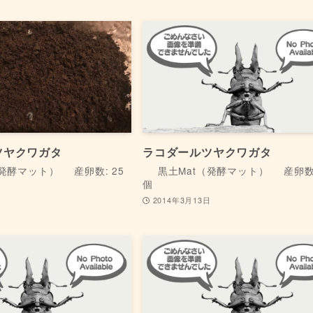
ツヤクワガタ
ラコダールツヤクワガタ
（発酵マット）
産卵数: 25
黒土Mat（発酵マット）
産卵数:
個
日
2014年3月13日