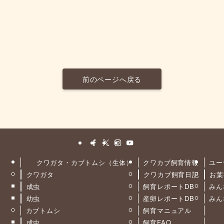
前のページへ戻る
クワガタ・カブトムシ（生体）
クワカブ飼育情報
ユー
クワガタ
クワカブ飼育日記
お葉
ト
成虫
飼育レポートDB
みん
幼虫
産卵レポートDB
みん
カブトムシ
飼育マニュアル
成虫
飼育FAQ