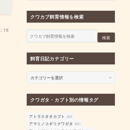
クワカブ飼育情報を検索
 10
検索
飼育日記カテゴリー
飼
育
日
記
クワガタ・カブト別の情報タグ
カ
テ
ゴ
アトラスオオカブト
(63)
リ
アマミノコギリクワガタ
(50)
ー