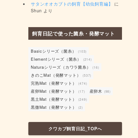
サタンオオカブトの飼育【幼虫飼育編】
に
Shun
より
飼育日記で使った菌糸・発酵マット
Basicシリーズ（菌糸）
(103)
Elementシリーズ（菌糸）
(214)
Naturaシリーズ（カワラ菌糸）
(16)
きのこMat（発酵マット）
(537)
完熟Mat（発酵マット）
(474)
産卵Mat（発酵マット）
産卵木
(17)
(98)
黒土Mat（発酵マット）
(249)
黒微Mat（発酵マット）
(2)
クワカブ飼育日記_TOPへ