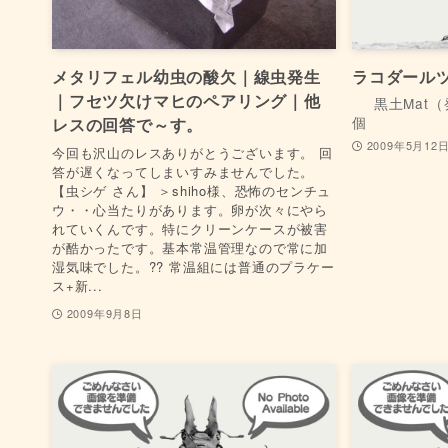
メタリフェル幼虫の酸欠｜線虫発生
ラコダール
｜フセツ欠けマヒのペアリング｜他
黒土Mat
個
レスの回答で～す。
2009年5月12
今回も沢山のレスありがとうございます。 回
答が遅くなってしまいすみませんでした。
【虫シゲ さん】 ＞shiho様、恐怖のセンチュ
ウ・・心当たりがあります。卵が次々にやら
れていくんです。特にクリーンケースが被害
が酷かったです。基本常温管理なので常に加
湿気味でした。?? 常温組には普通のプラケー
ス+新...
2009年9月8日