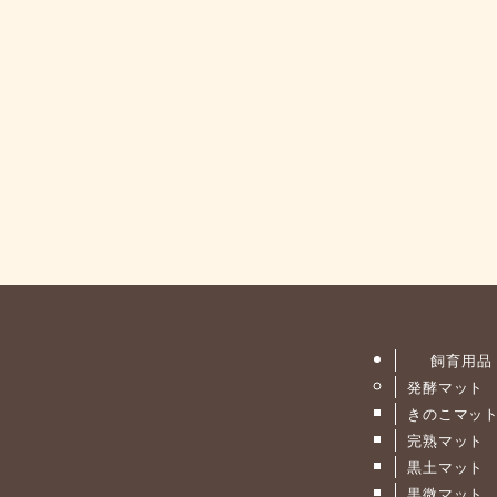
飼育用品
発酵マット
きのこマッ
完熟マット
黒土マット
黒微マット