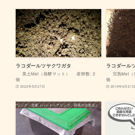
ラコダールツヤクワガタ
ラコダール
黒土Mat（発酵マット）
産卵数: 2
完熟Mat
個
個
2022年5月27日
2019年6月21
ペアリング・交尾（ハンドペアリング、同居の注意点）