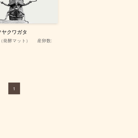
ツヤクワガタ
t（発酵マット）
産卵数:
日
1