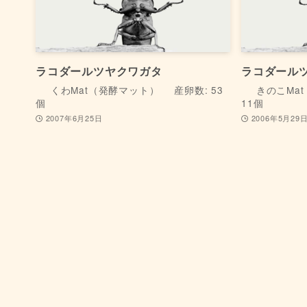
ラコダールツヤクワガタ
ラコダール
くわMat（発酵マット）
産卵数: 53
きのこMa
個
11個
2007年6月25日
2006年5月29