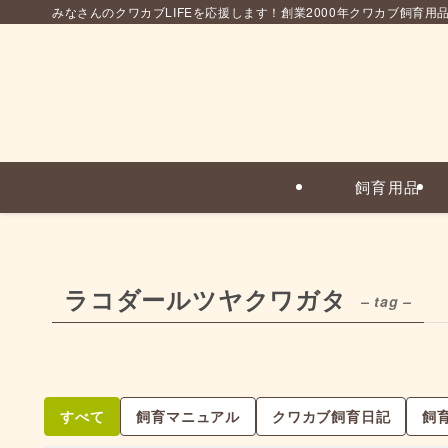
みなさんのクワカブLIFEを応援します！創業2000年クワカブ飼育用
飼育用品
ラコダールツヤクワガタ
– tag –
すべて
飼育マニュアル
クワカブ飼育日記
飼