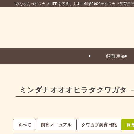
みなさんのクワカブLIFEを応援します！創業2000年クワカブ飼育用
飼育用品
ミンダナオオオヒラタクワガタ
–
すべて
飼育マニュアル
クワカブ飼育日記
飼