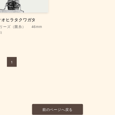
オオヒラタクワガタ
tシリーズ（菌糸）
46mm
6日
1
前のページへ戻る