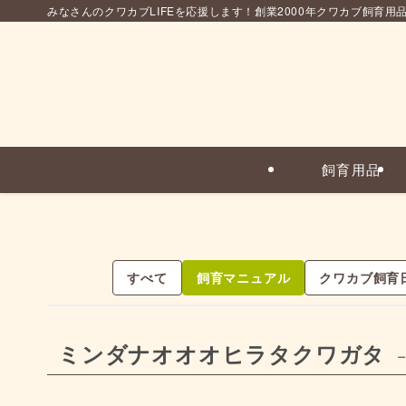
みなさんのクワカブLIFEを応援します！創業2000年クワカブ飼育用
飼育用品
すべて
飼育マニュアル
クワカブ飼育
ミンダナオオオヒラタクワガタ
–