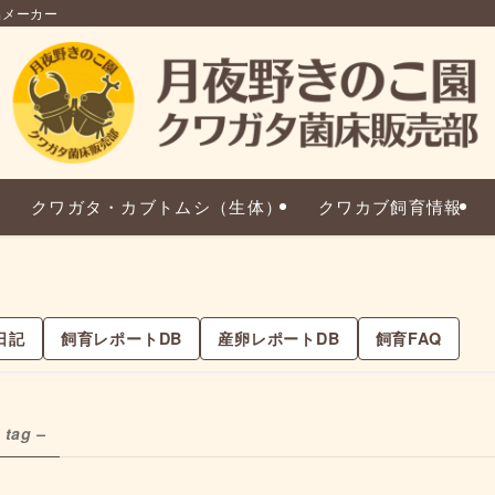
品メーカー
クワガタ・カブトムシ（生体）
クワカブ飼育情報
日記
飼育レポートDB
産卵レポートDB
飼育FAQ
 tag –