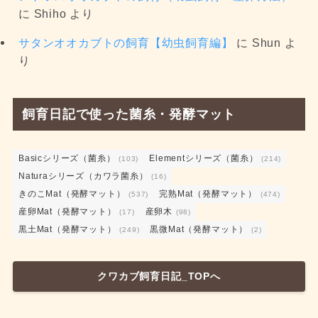
に
Shiho
より
サタンオオカブトの飼育【幼虫飼育編】
に
Shun
よ
り
飼育日記で使った菌糸・発酵マット
Basicシリーズ（菌糸）
Elementシリーズ（菌糸）
(103)
(214)
Naturaシリーズ（カワラ菌糸）
(16)
きのこMat（発酵マット）
完熟Mat（発酵マット）
(537)
(474)
産卵Mat（発酵マット）
産卵木
(17)
(98)
黒土Mat（発酵マット）
黒微Mat（発酵マット）
(249)
(2)
クワカブ飼育日記_TOPへ