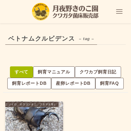
ベトナムクルビデンス
– tag –
すべて
飼育マニュアル
クワカブ飼育日記
飼育レポートDB
産卵レポートDB
飼育FAQ
タ（ニジイロ、オウゴンオニ、フタマタ等）