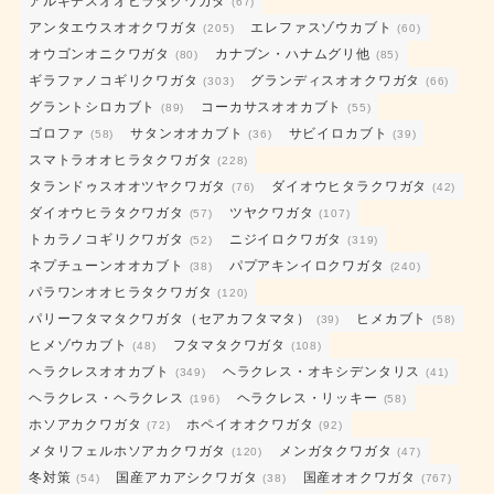
アルキデスオオヒラタクワガタ
リ
(67)
アンタエウスオオクワガタ
エレファスゾウカブト
ー
(205)
(60)
オウゴンオニクワガタ
カナブン・ハナムグリ他
(80)
(85)
ギラファノコギリクワガタ
グランディスオオクワガタ
(303)
(66)
グラントシロカブト
コーカサスオオカブト
(89)
(55)
ゴロファ
サタンオオカブト
サビイロカブト
(58)
(36)
(39)
スマトラオオヒラタクワガタ
(228)
タランドゥスオオツヤクワガタ
ダイオウヒタラクワガタ
(76)
(42)
ダイオウヒラタクワガタ
ツヤクワガタ
(57)
(107)
トカラノコギリクワガタ
ニジイロクワガタ
(52)
(319)
ネプチューンオオカブト
パプアキンイロクワガタ
(38)
(240)
パラワンオオヒラタクワガタ
(120)
パリーフタマタクワガタ（セアカフタマタ）
ヒメカブト
(39)
(58)
ヒメゾウカブト
フタマタクワガタ
(48)
(108)
ヘラクレスオオカブト
ヘラクレス・オキシデンタリス
(349)
(41)
ヘラクレス・ヘラクレス
ヘラクレス・リッキー
(196)
(58)
ホソアカクワガタ
ホペイオオクワガタ
(72)
(92)
メタリフェルホソアカクワガタ
メンガタクワガタ
(120)
(47)
冬対策
国産アカアシクワガタ
国産オオクワガタ
(54)
(38)
(767)