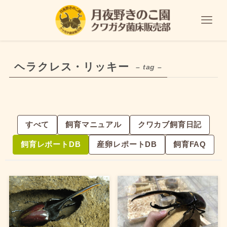
ヘラクレス・リッキー
– tag –
すべて
飼育マニュアル
クワカブ飼育日記
飼育レポートDB
産卵レポートDB
飼育FAQ