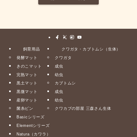
飼育用品
クワガタ・カブトムシ（生体）
発酵マット
クワガタ
きのこマット
成虫
完熟マット
幼虫
黒土マット
カブトムシ
黒微マット
成虫
産卵マット
幼虫
菌糸ビン
クワカブの部屋 三森さん生体
Basicシリーズ
Elementシリーズ
Natura（カワラ）