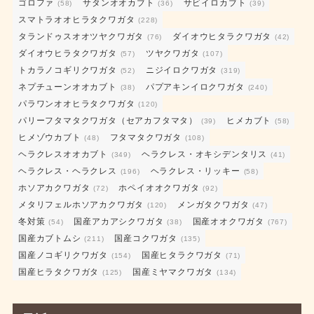
ゴロファ
サタンオオカブト
サビイロカブト
(58)
(36)
(39)
スマトラオオヒラタクワガタ
(228)
タランドゥスオオツヤクワガタ
ダイオウヒタラクワガタ
(76)
(42)
ダイオウヒラタクワガタ
ツヤクワガタ
(57)
(107)
トカラノコギリクワガタ
ニジイロクワガタ
(52)
(319)
ネプチューンオオカブト
パプアキンイロクワガタ
(38)
(240)
パラワンオオヒラタクワガタ
(120)
パリーフタマタクワガタ（セアカフタマタ）
ヒメカブト
(39)
(58)
ヒメゾウカブト
フタマタクワガタ
(48)
(108)
ヘラクレスオオカブト
ヘラクレス・オキシデンタリス
(349)
(41)
ヘラクレス・ヘラクレス
ヘラクレス・リッキー
(196)
(58)
ホソアカクワガタ
ホペイオオクワガタ
(72)
(92)
メタリフェルホソアカクワガタ
メンガタクワガタ
(120)
(47)
冬対策
国産アカアシクワガタ
国産オオクワガタ
(54)
(38)
(767)
国産カブトムシ
国産コクワガタ
(211)
(135)
国産ノコギリクワガタ
国産ヒタラクワガタ
(154)
(71)
国産ヒラタクワガタ
国産ミヤマクワガタ
(125)
(134)