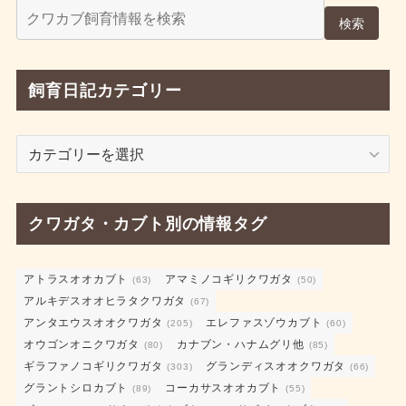
検索
飼育日記カテゴリー
飼
育
日
記
クワガタ・カブト別の情報タグ
カ
テ
ゴ
アトラスオオカブト
アマミノコギリクワガタ
(63)
(50)
アルキデスオオヒラタクワガタ
リ
(67)
アンタエウスオオクワガタ
エレファスゾウカブト
ー
(205)
(60)
オウゴンオニクワガタ
カナブン・ハナムグリ他
(80)
(85)
ギラファノコギリクワガタ
グランディスオオクワガタ
(303)
(66)
グラントシロカブト
コーカサスオオカブト
(89)
(55)