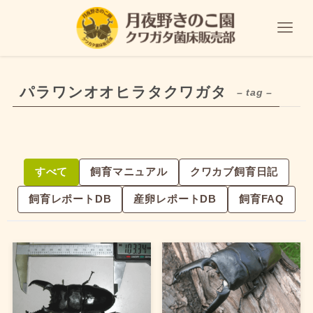
パラワンオオヒラタクワガタ
– tag –
すべて
飼育マニュアル
クワカブ飼育日記
飼育レポートDB
産卵レポートDB
飼育FAQ