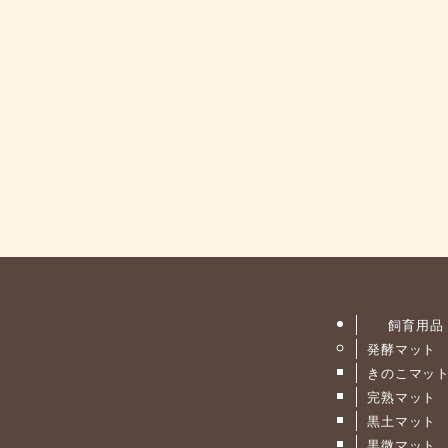
飼育用品
発酵マット
きのこマッ
完熟マット
黒土マット
黒微マット