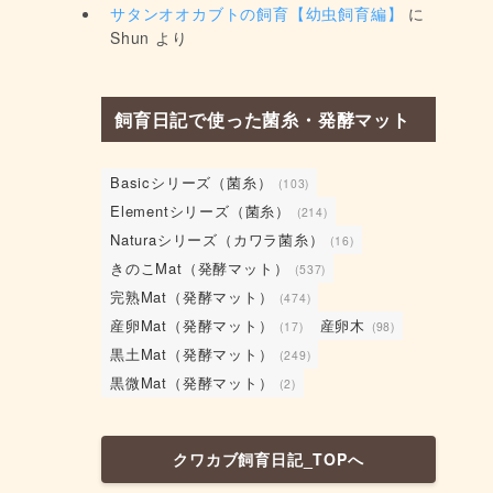
サタンオオカブトの飼育【幼虫飼育編】
に
Shun
より
飼育日記で使った菌糸・発酵マット
Basicシリーズ（菌糸）
(103)
Elementシリーズ（菌糸）
(214)
Naturaシリーズ（カワラ菌糸）
(16)
きのこMat（発酵マット）
(537)
完熟Mat（発酵マット）
(474)
産卵Mat（発酵マット）
産卵木
(17)
(98)
黒土Mat（発酵マット）
(249)
黒微Mat（発酵マット）
(2)
クワカブ飼育日記_TOPへ