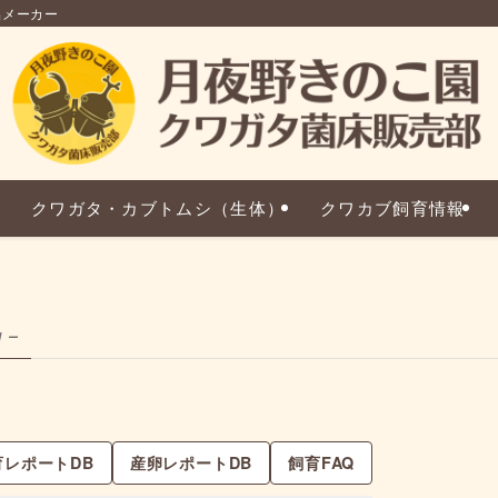
品メーカー
クワガタ・カブトムシ（生体）
クワカブ飼育情報
g –
育レポートDB
産卵レポートDB
飼育FAQ