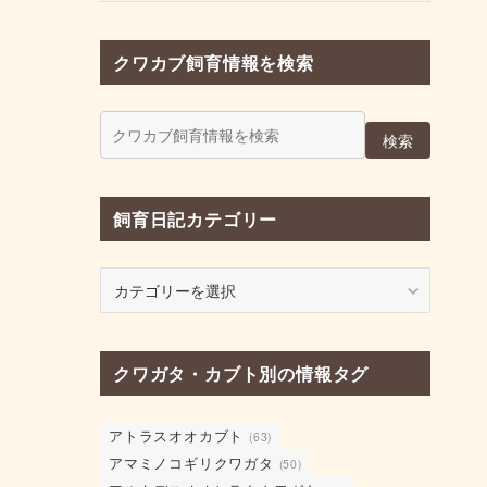
クワカブ飼育情報を検索
検索
飼育日記カテゴリー
飼
育
日
記
クワガタ・カブト別の情報タグ
カ
テ
ゴ
アトラスオオカブト
(63)
リ
アマミノコギリクワガタ
(50)
ー