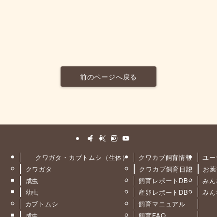
前のページへ戻る
クワガタ・カブトムシ（生体）
クワカブ飼育情報
ユー
クワガタ
クワカブ飼育日記
お葉
ト
成虫
飼育レポートDB
みん
幼虫
産卵レポートDB
みん
カブトムシ
飼育マニュアル
成虫
飼育FAQ