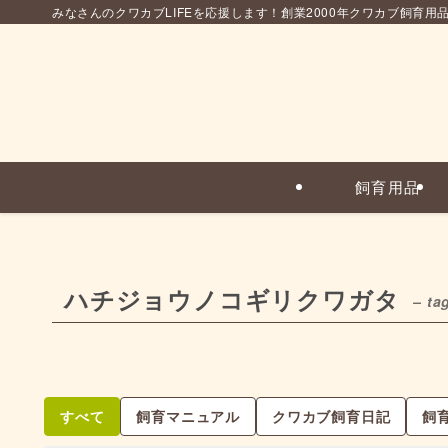
みなさんのクワカブLIFEを応援します！創業2000年クワカブ飼育用
飼育用品
ハチジョウノコギリクワガタ
– ta
すべて
飼育マニュアル
クワカブ飼育日記
飼