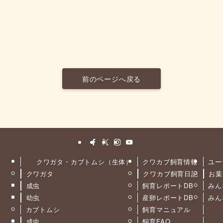
前のページへ戻る
クワガタ・カブトムシ（生体）
クワカブ飼育情報
ユー
クワガタ
クワカブ飼育日記
お葉
ト
成虫
飼育レポートDB
みん
幼虫
産卵レポートDB
みん
カブトムシ
飼育マニュアル
成虫
飼育FAQ