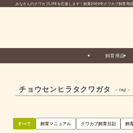
みなさんのクワカブLIFEを応援します！創業2000年クワカブ飼育用
飼育用品
チョウセンヒラタクワガタ
– tag –
すべて
飼育マニュアル
クワカブ飼育日記
飼