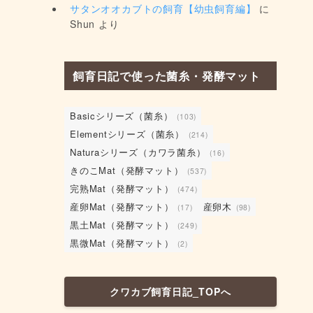
サタンオオカブトの飼育【幼虫飼育編】
に
Shun
より
飼育日記で使った菌糸・発酵マット
Basicシリーズ（菌糸）
(103)
Elementシリーズ（菌糸）
(214)
Naturaシリーズ（カワラ菌糸）
(16)
きのこMat（発酵マット）
(537)
完熟Mat（発酵マット）
(474)
産卵Mat（発酵マット）
産卵木
(17)
(98)
黒土Mat（発酵マット）
(249)
黒微Mat（発酵マット）
(2)
クワカブ飼育日記_TOPへ