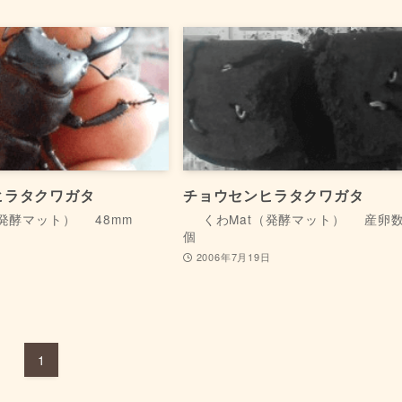
ヒラタクワガタ
チョウセンヒラタクワガタ
（発酵マット）
48mm
くわMat（発酵マット）
産卵数:
個
日
2006年7月19日
1