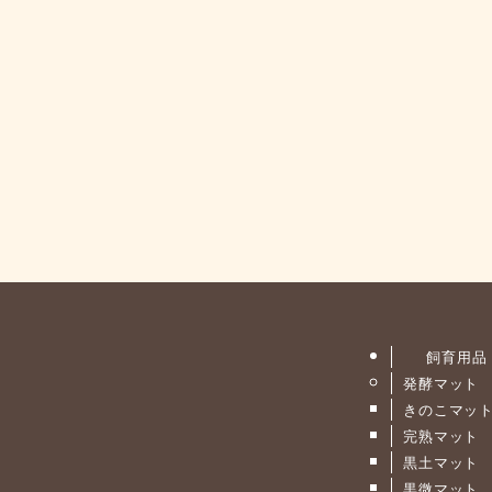
飼育用品
発酵マット
きのこマッ
完熟マット
黒土マット
黒微マット