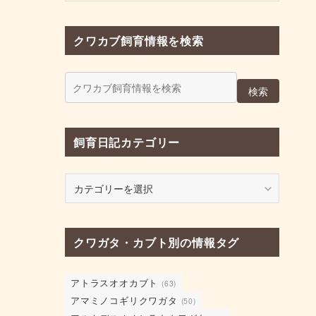
クワカブ飼育情報を検索
検索
飼育日記カテゴリー
飼
育
日
記
クワガタ・カブト別の情報タグ
カ
テ
ゴ
アトラスオオカブト
(63)
リ
アマミノコギリクワガタ
(50)
ー