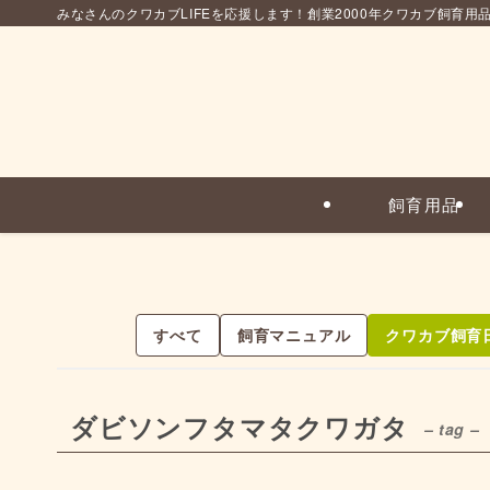
みなさんのクワカブLIFEを応援します！創業2000年クワカブ飼育用
飼育用品
すべて
飼育マニュアル
クワカブ飼育
ダビソンフタマタクワガタ
– tag –