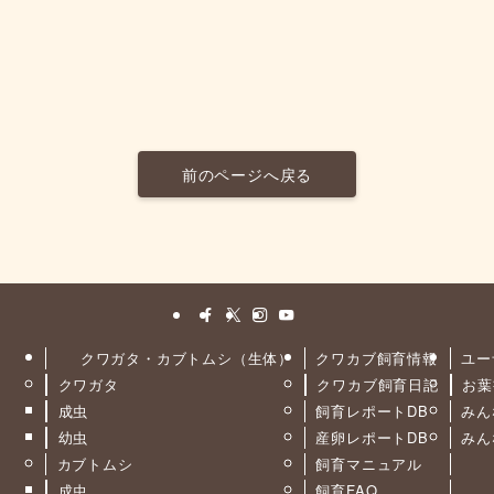
前のページへ戻る
クワガタ・カブトムシ（生体）
クワカブ飼育情報
ユー
クワガタ
クワカブ飼育日記
お葉
ト
成虫
飼育レポートDB
みん
幼虫
産卵レポートDB
みん
カブトムシ
飼育マニュアル
成虫
飼育FAQ