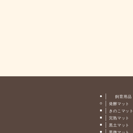
飼育用品
発酵マット
きのこマッ
完熟マット
黒土マット
黒微マット