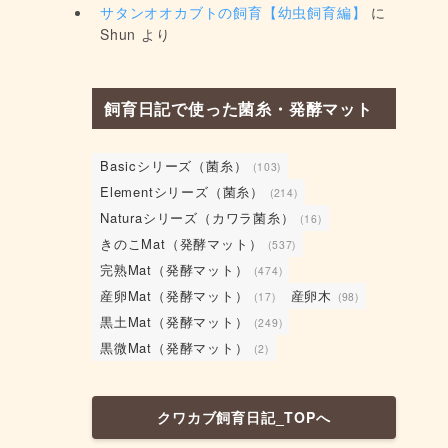
サタンオオカブトの飼育【幼虫飼育編】
に
Shun
より
飼育日記で使った菌糸・発酵マット
Basicシリーズ（菌糸）
(103)
Elementシリーズ（菌糸）
(214)
Naturaシリーズ（カワラ菌糸）
(16)
きのこMat（発酵マット）
(537)
完熟Mat（発酵マット）
(474)
産卵Mat（発酵マット）
産卵木
(17)
(98)
黒土Mat（発酵マット）
(249)
黒微Mat（発酵マット）
(2)
クワカブ飼育日記_TOPへ