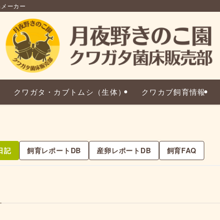
品メーカー
クワガタ・カブトムシ（生体）
クワカブ飼育情報
日記
飼育レポートDB
産卵レポートDB
飼育FAQ