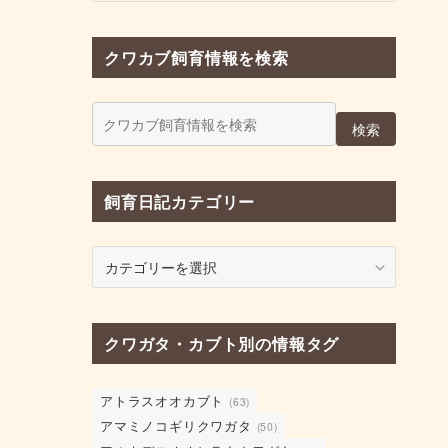
クワカブ飼育情報を検索
検索
飼育日記カテゴリー
飼
育
日
記
クワガタ・カブト別の情報タグ
カ
テ
ゴ
アトラスオオカブト
(63)
リ
アマミノコギリクワガタ
(50)
ー