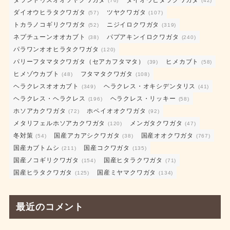
(76)
(42)
ダイオウヒラタクワガタ
ツヤクワガタ
(57)
(107)
トカラノコギリクワガタ
ニジイロクワガタ
(52)
(319)
ネプチューンオオカブト
パプアキンイロクワガタ
(38)
(240)
パラワンオオヒラタクワガタ
(120)
パリーフタマタクワガタ（セアカフタマタ）
ヒメカブト
(39)
(58)
ヒメゾウカブト
フタマタクワガタ
(48)
(108)
ヘラクレスオオカブト
ヘラクレス・オキシデンタリス
(349)
(41)
ヘラクレス・ヘラクレス
ヘラクレス・リッキー
(196)
(58)
ホソアカクワガタ
ホペイオオクワガタ
(72)
(92)
メタリフェルホソアカクワガタ
メンガタクワガタ
(120)
(47)
冬対策
国産アカアシクワガタ
国産オオクワガタ
(54)
(38)
(767)
国産カブトムシ
国産コクワガタ
(211)
(135)
国産ノコギリクワガタ
国産ヒタラクワガタ
(154)
(71)
国産ヒラタクワガタ
国産ミヤマクワガタ
(125)
(134)
最近のコメント