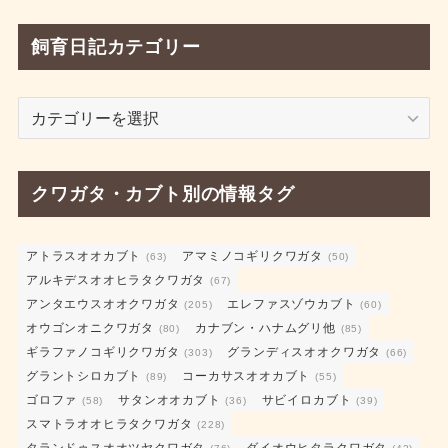
飼育日記カテゴリー
飼
育
日
記
クワガタ・カブト別の情報タグ
カ
テ
ゴ
アトラスオオカブト
アマミノコギリクワガタ
(63)
(50)
アルキデスオオヒラタクワガタ
リ
(67)
アンタエウスオオクワガタ
エレファスゾウカブト
ー
(205)
(60)
オウゴンオニクワガタ
カナブン・ハナムグリ他
(80)
(85)
ギラファノコギリクワガタ
グランディスオオクワガタ
(303)
(66)
グラントシロカブト
コーカサスオオカブト
(89)
(55)
ゴロファ
サタンオオカブト
サビイロカブト
(58)
(36)
(39)
スマトラオオヒラタクワガタ
(228)
タランドゥスオオツヤクワガタ
ダイオウヒタラクワガタ