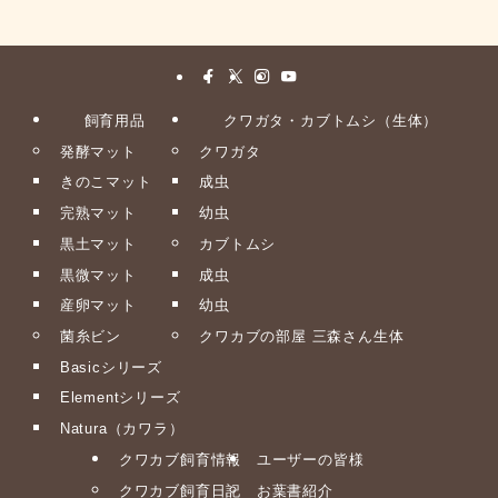
飼育用品
クワガタ・カブトムシ（生体）
発酵マット
クワガタ
きのこマット
成虫
完熟マット
幼虫
黒土マット
カブトムシ
黒微マット
成虫
産卵マット
幼虫
菌糸ビン
クワカブの部屋 三森さん生体
Basicシリーズ
Elementシリーズ
Natura（カワラ）
クワカブ飼育情報
ユーザーの皆様
クワカブ飼育日記
お葉書紹介