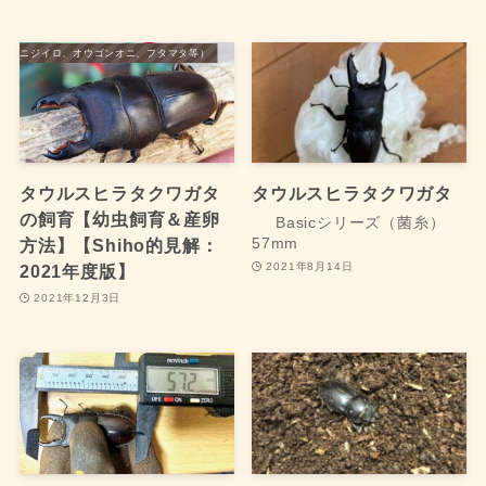
タ（ニジイロ、オウゴンオニ、フタマタ等）
タウルスヒラタクワガタ
タウルスヒラタクワガタ
の飼育【幼虫飼育＆産卵
Basicシリーズ（菌糸）
57mm
方法】【Shiho的見解：
2021年8月14日
2021年度版】
2021年12月3日