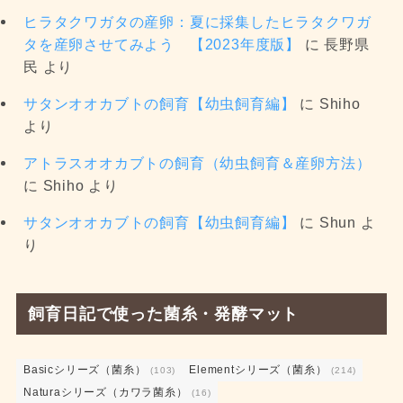
ヒラタクワガタの産卵：夏に採集したヒラタクワガ
タを産卵させてみよう 【2023年度版】
に
長野県
民
より
サタンオオカブトの飼育【幼虫飼育編】
に
Shiho
より
アトラスオオカブトの飼育（幼虫飼育＆産卵方法）
に
Shiho
より
サタンオオカブトの飼育【幼虫飼育編】
に
Shun
よ
り
飼育日記で使った菌糸・発酵マット
Basicシリーズ（菌糸）
Elementシリーズ（菌糸）
(103)
(214)
Naturaシリーズ（カワラ菌糸）
(16)