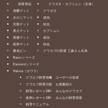
飼育用品
クワガタ・カブトムシ（生体）
発酵マット
クワガタ
きのこマット
成虫
完熟マット
幼虫
黒土マット
カブトムシ
黒微マット
成虫
産卵マット
幼虫
菌糸ビン
クワカブの部屋 三森さん生体
Basicシリーズ
Elementシリーズ
Natura（カワラ）
クワカブ飼育情報
ユーザーの皆様
クワカブ飼育日記
お葉書紹介
飼育レポートDB
みんなのクワカブ
産卵レポートDB
みんなの飼育部屋
飼育マニュアル