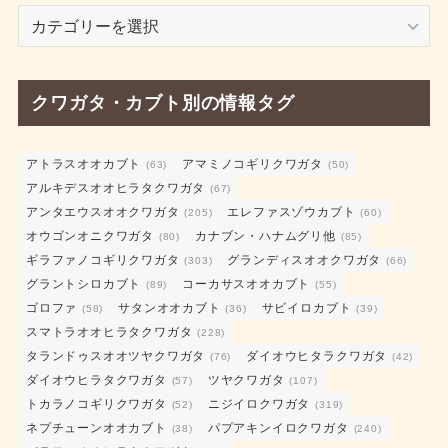
飼
育
日
記
クワガタ・カブト別の情報タグ
カ
テ
ゴ
アトラスオオカブト
アマミノコギリクワガタ
(63)
(50)
アルキデスオオヒラタクワガタ
リ
(67)
アンタエウスオオクワガタ
エレファスゾウカブト
ー
(205)
(60)
オウゴンオニクワガタ
カナブン・ハナムグリ他
(80)
(85)
ギラファノコギリクワガタ
グランディスオオクワガタ
(303)
(66)
グラントシロカブト
コーカサスオオカブト
(89)
(55)
ゴロファ
サタンオオカブト
サビイロカブト
(58)
(36)
(39)
スマトラオオヒラタクワガタ
(228)
タランドゥスオオツヤクワガタ
ダイオウヒタラクワガタ
(76)
(42)
ダイオウヒラタクワガタ
ツヤクワガタ
(57)
(107)
トカラノコギリクワガタ
ニジイロクワガタ
(52)
(319)
ネプチューンオオカブト
パプアキンイロクワガタ
(38)
(240)