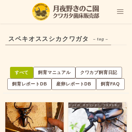
スペキオススシカクワガタ
– tag –
すべて
飼育マニュアル
クワカブ飼育日記
飼育レポートDB
産卵レポートDB
飼育FAQ
外国産クワガタ（ニジイロ、オウゴンオニ、フタマタ等）