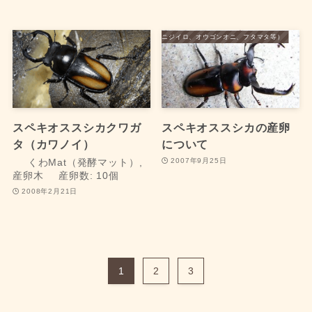
外国産クワガタ（ニジイロ、オウゴンオニ、フタマタ等）
スペキオススシカクワガ
スペキオススシカの産卵
タ（カワノイ）
について
2007年9月25日
くわMat（発酵マット）,
産卵木
産卵数: 10個
2008年2月21日
1
2
3