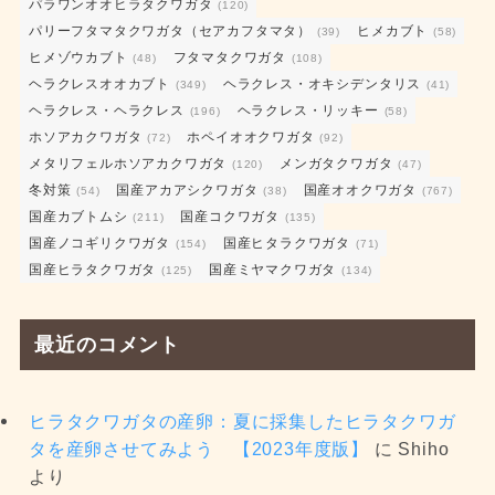
パラワンオオヒラタクワガタ
(120)
パリーフタマタクワガタ（セアカフタマタ）
ヒメカブト
(39)
(58)
ヒメゾウカブト
フタマタクワガタ
(48)
(108)
ヘラクレスオオカブト
ヘラクレス・オキシデンタリス
(349)
(41)
ヘラクレス・ヘラクレス
ヘラクレス・リッキー
(196)
(58)
ホソアカクワガタ
ホペイオオクワガタ
(72)
(92)
メタリフェルホソアカクワガタ
メンガタクワガタ
(120)
(47)
冬対策
国産アカアシクワガタ
国産オオクワガタ
(54)
(38)
(767)
国産カブトムシ
国産コクワガタ
(211)
(135)
国産ノコギリクワガタ
国産ヒタラクワガタ
(154)
(71)
国産ヒラタクワガタ
国産ミヤマクワガタ
(125)
(134)
最近のコメント
ヒラタクワガタの産卵：夏に採集したヒラタクワガ
タを産卵させてみよう 【2023年度版】
に
Shiho
より