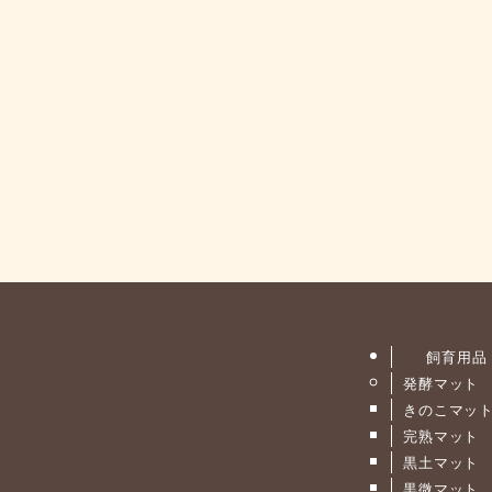
飼育用品
発酵マット
きのこマッ
完熟マット
黒土マット
黒微マット