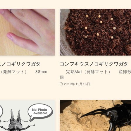
スノコギリクワガタ
コンフキウスノコギリクワガタ
t（発酵マット）
38mm
完熟Mat（発酵マット）
産卵数:
個
日
2019年11月16日