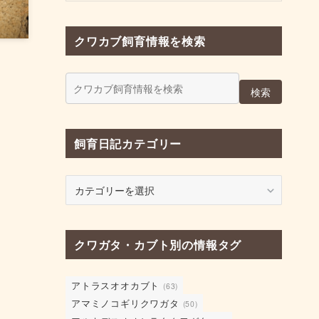
クワカブ飼育情報を検索
検索
飼育日記カテゴリー
飼
育
日
記
クワガタ・カブト別の情報タグ
カ
テ
ゴ
アトラスオオカブト
(63)
リ
アマミノコギリクワガタ
(50)
ー