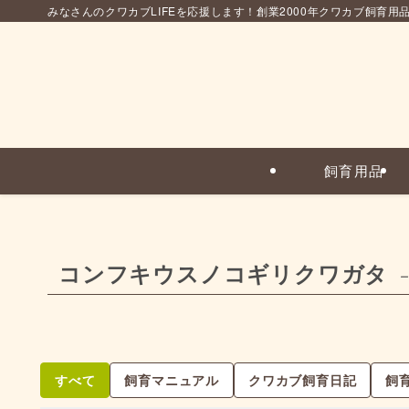
みなさんのクワカブLIFEを応援します！創業2000年クワカブ飼育用
飼育用品
コンフキウスノコギリクワガタ
–
すべて
飼育マニュアル
クワカブ飼育日記
飼