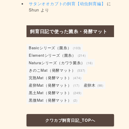
サタンオオカブトの飼育【幼虫飼育編】
に
Shun
より
飼育日記で使った菌糸・発酵マット
Basicシリーズ（菌糸）
(103)
Elementシリーズ（菌糸）
(214)
Naturaシリーズ（カワラ菌糸）
(16)
きのこMat（発酵マット）
(537)
完熟Mat（発酵マット）
(474)
産卵Mat（発酵マット）
産卵木
(17)
(98)
黒土Mat（発酵マット）
(249)
黒微Mat（発酵マット）
(2)
クワカブ飼育日記_TOPへ