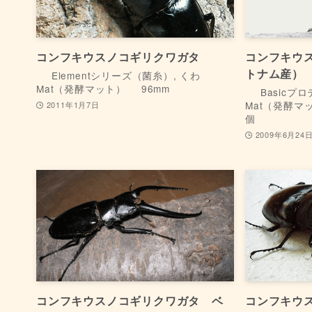
コンフキウスノコギリクワガタ
コンフキウ
トナム産）
Elementシリーズ（菌糸）, くわ
Mat（発酵マット）
96mm
Basicプ
Mat（発酵マ
2011年1月7日
個
2009年6月24
コンフキウスノコギリクワガタ ベ
コンフキウ