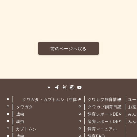
前のページへ戻る
クワガタ・カブトムシ（生体）
クワカブ飼育情報
ユー
クワガタ
クワカブ飼育日記
お葉
ト
成虫
飼育レポートDB
みん
幼虫
産卵レポートDB
みん
カブトムシ
飼育マニュアル
成虫
飼育FAQ