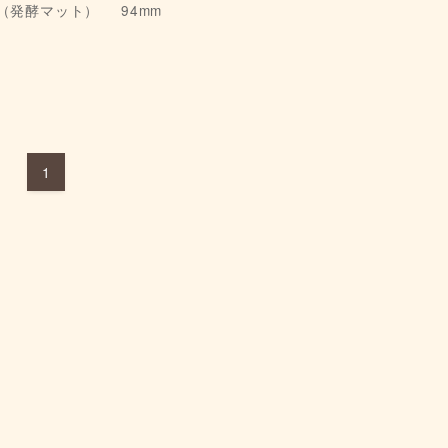
t（発酵マット）
94mm
日
1