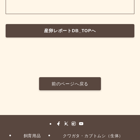
産卵レポートDB_TOPへ
前のページへ戻る
飼育用品
クワガタ・カブトムシ（生体）