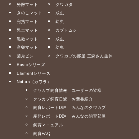
発酵マット
クワガタ
きのこマット
成虫
完熟マット
幼虫
黒土マット
カブトムシ
黒微マット
成虫
産卵マット
幼虫
菌糸ビン
クワカブの部屋 三森さん生体
Basicシリーズ
Elementシリーズ
Natura（カワラ）
クワカブ飼育情報
ユーザーの皆様
クワカブ飼育日記
お葉書紹介
飼育レポートDB
みんなのクワカブ
産卵レポートDB
みんなの飼育部屋
飼育マニュアル
飼育FAQ