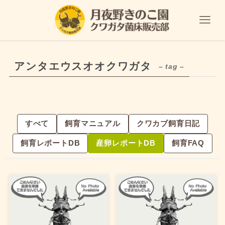
アンタエウスオオクワガタ
– tag –
すべて
飼育マニュアル
クワカブ飼育日記
飼育レポートDB
産卵レポートDB
飼育FAQ