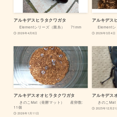
アルキデスヒラタクワガタ
アルキデス
Elementシリーズ（菌糸）
71mm
Elemen
2026年4月8日
2026年3月4日
アルキデスオオヒラタクワガタ
アルキデス
きのこMat（発酵マット）
産卵数:
きのこMa
11個
2025年12月2
2026年1月11日