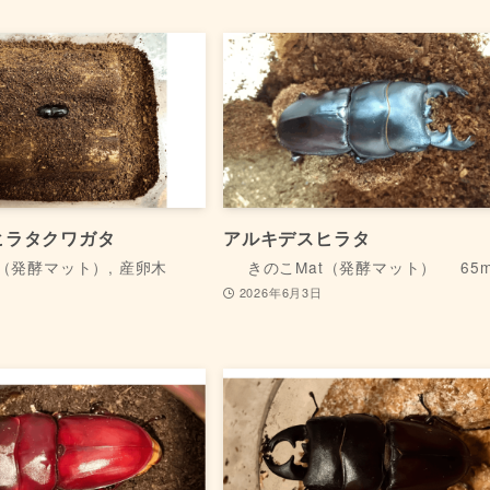
ヒラタクワガタ
アルキデスヒラタ
（発酵マット）, 産卵木
きのこMat（発酵マット）
65
2026年6月3日
日