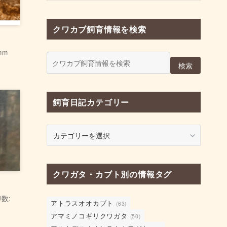
クワカブ飼育情報を検索
mm
検索
飼育日記カテゴリー
飼
育
日
記
クワガタ・カブト別の情報タグ
カ
テ
ゴ
数:
アトラスオオカブト
(63)
リ
アマミノコギリクワガタ
(50)
ー