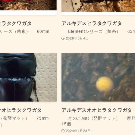
ヒラタクワガタ
アルキデスヒラタクワガタ
tシリーズ（菌糸）
60mm
Elementシリーズ（菌糸）
65
2026年3月4日
オオヒラタクワガタ
アルキデスオオヒラタクワガタ
t（発酵マット）
75mm
きのこMat（発酵マット）
産卵
15個
1日
2024年1月23日