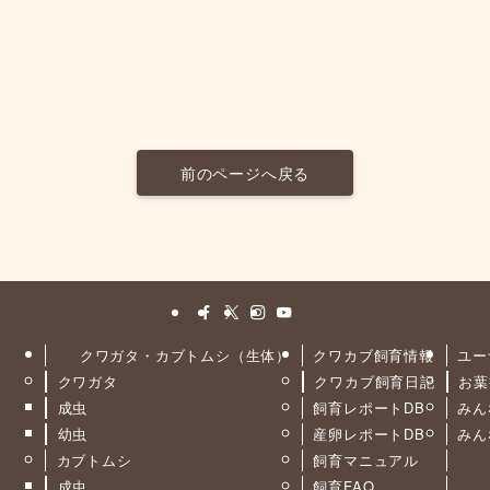
前のページへ戻る
クワガタ・カブトムシ（生体）
クワカブ飼育情報
ユー
クワガタ
クワカブ飼育日記
お葉
ト
成虫
飼育レポートDB
みん
幼虫
産卵レポートDB
みん
カブトムシ
飼育マニュアル
成虫
飼育FAQ