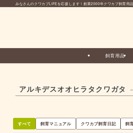
みなさんのクワカブLIFEを応援します！創業2000年クワカブ飼育用
飼育用品
アルキデスオオヒラタクワガタ
–
すべて
飼育マニュアル
クワカブ飼育日記
飼