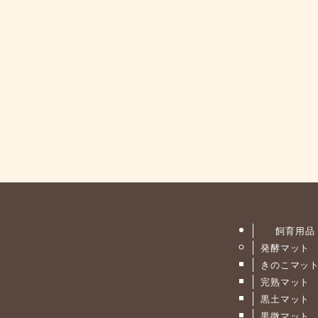
飼育用品
発酵マット
きのこマッ
完熟マット
黒土マット
黒微マット