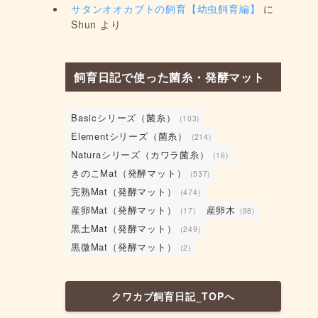
サタンオオカブトの飼育【幼虫飼育編】
に
Shun
より
飼育日記で使った菌糸・発酵マット
Basicシリーズ（菌糸）
(103)
Elementシリーズ（菌糸）
(214)
Naturaシリーズ（カワラ菌糸）
(16)
きのこMat（発酵マット）
(537)
完熟Mat（発酵マット）
(474)
産卵Mat（発酵マット）
産卵木
(17)
(98)
黒土Mat（発酵マット）
(249)
黒微Mat（発酵マット）
(2)
クワカブ飼育日記_TOPへ