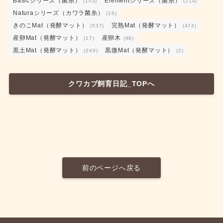
Basicシリーズ（菌糸）
Elementシリーズ（菌糸）
(103)
(214)
Naturaシリーズ（カワラ菌糸）
(16)
きのこMat（発酵マット）
完熟Mat（発酵マット）
(537)
(474)
産卵Mat（発酵マット）
産卵木
(17)
(98)
黒土Mat（発酵マット）
黒微Mat（発酵マット）
(249)
(2)
クワカブ飼育日記_TOPへ
前のページへ戻る