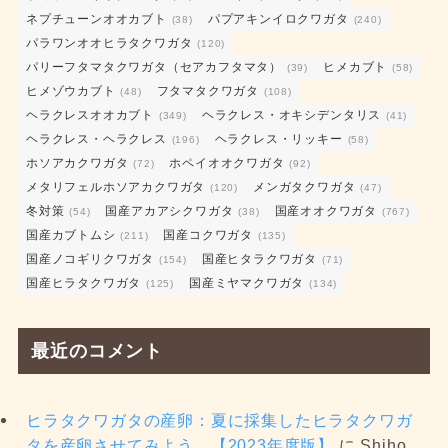
ネプチューンオオカブト
パプアキンイロクワガタ
(38)
(240)
パラワンオオヒラタクワガタ
(120)
パリーフタマタクワガタ（セアカフタマタ）
ヒメカブト
(39)
(58)
ヒメゾウカブト
フタマタクワガタ
(48)
(108)
ヘラクレスオオカブト
ヘラクレス・オキシデンタリス
(349)
(41)
ヘラクレス・ヘラクレス
ヘラクレス・リッキー
(196)
(58)
ホソアカクワガタ
ホペイオオクワガタ
(72)
(92)
メタリフェルホソアカクワガタ
メンガタクワガタ
(120)
(47)
冬対策
国産アカアシクワガタ
国産オオクワガタ
(54)
(38)
(767)
国産カブトムシ
国産コクワガタ
(211)
(135)
国産ノコギリクワガタ
国産ヒタラクワガタ
(154)
(71)
国産ヒラタクワガタ
国産ミヤマクワガタ
(125)
(134)
最近のコメント
ヒラタクワガタの産卵：夏に採集したヒラタクワガ
タを産卵させてみよう 【2023年度版】
に
Shiho