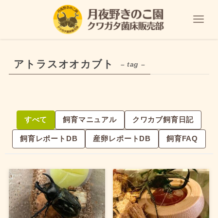
アトラスオオカブト
– tag –
すべて
飼育マニュアル
クワカブ飼育日記
飼育レポートDB
産卵レポートDB
飼育FAQ