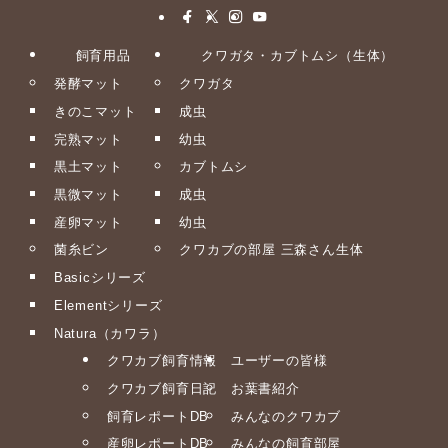
飼育用品
クワガタ・カブトムシ（生体）
発酵マット
クワガタ
きのこマット
成虫
完熟マット
幼虫
黒土マット
カブトムシ
黒微マット
成虫
産卵マット
幼虫
菌糸ビン
クワカブの部屋 三森さん生体
Basicシリーズ
Elementシリーズ
Natura（カワラ）
クワカブ飼育情報
ユーザーの皆様
クワカブ飼育日記
お葉書紹介
飼育レポートDB
みんなのクワカブ
産卵レポートDB
みんなの飼育部屋