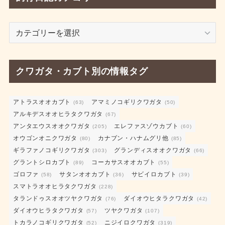
飼
育
日
記
クワガタ・カブト別の情報タグ
カ
テ
ゴ
アトラスオオカブト
アマミノコギリクワガタ
(63)
(50)
アルキデスオオヒラタクワガタ
リ
(67)
アンタエウスオオクワガタ
エレファスゾウカブト
ー
(205)
(60)
オウゴンオニクワガタ
カナブン・ハナムグリ他
(80)
(85)
ギラファノコギリクワガタ
グランディスオオクワガタ
(303)
(66)
グラントシロカブト
コーカサスオオカブト
(89)
(55)
ゴロファ
サタンオオカブト
サビイロカブト
(58)
(36)
(39)
スマトラオオヒラタクワガタ
(228)
タランドゥスオオツヤクワガタ
ダイオウヒタラクワガタ
(76)
(42)
ダイオウヒラタクワガタ
ツヤクワガタ
(57)
(107)
トカラノコギリクワガタ
ニジイロクワガタ
(52)
(319)