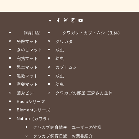
飼育用品
クワガタ・カブトムシ（生体）
発酵マット
クワガタ
きのこマット
成虫
完熟マット
幼虫
黒土マット
カブトムシ
黒微マット
成虫
産卵マット
幼虫
菌糸ビン
クワカブの部屋 三森さん生体
Basicシリーズ
Elementシリーズ
Natura（カワラ）
クワカブ飼育情報
ユーザーの皆様
クワカブ飼育日記
お葉書紹介