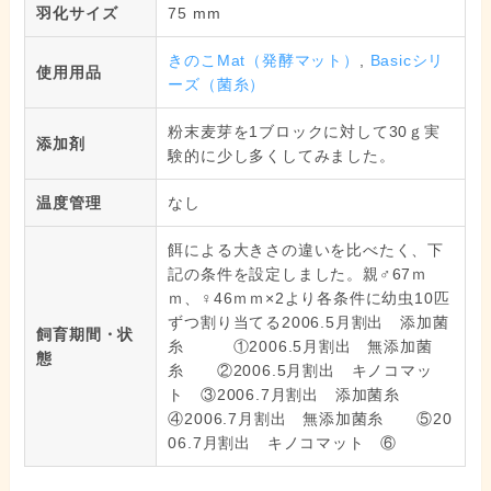
羽化サイズ
75 mm
きのこMat（発酵マット）
,
Basicシリ
使用用品
ーズ（菌糸）
粉末麦芽を1ブロックに対して30ｇ実
添加剤
験的に少し多くしてみました。
温度管理
なし
餌による大きさの違いを比べたく、下
記の条件を設定しました。親♂67ｍ
ｍ、♀46ｍｍ×2より各条件に幼虫10匹
ずつ割り当てる2006.5月割出 添加菌
飼育期間・状
糸 ①2006.5月割出 無添加菌
態
糸 ②2006.5月割出 キノコマッ
ト ③2006.7月割出 添加菌糸
④2006.7月割出 無添加菌糸 ⑤20
06.7月割出 キノコマット ⑥