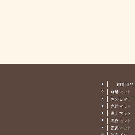
飼育用品
発酵マット
きのこマッ
完熟マット
黒土マット
黒微マット
産卵マット
菌糸ビン