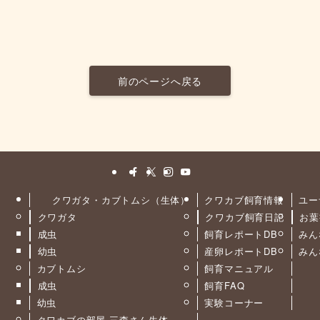
前のページへ戻る
クワガタ・カブトムシ（生体）
クワカブ飼育情報
ユー
クワガタ
クワカブ飼育日記
お葉
ト
成虫
飼育レポートDB
みん
幼虫
産卵レポートDB
みん
カブトムシ
飼育マニュアル
成虫
飼育FAQ
幼虫
実験コーナー
クワカブの部屋 三森さん生体