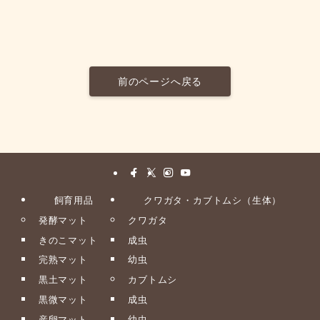
前のページへ戻る
飼育用品
クワガタ・カブトムシ（生体）
発酵マット
クワガタ
きのこマット
成虫
完熟マット
幼虫
黒土マット
カブトムシ
黒微マット
成虫
産卵マット
幼虫