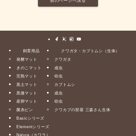
前のページへ戻る
飼育用品
クワガタ・カブトムシ（生体）
発酵マット
クワガタ
きのこマット
成虫
完熟マット
幼虫
黒土マット
カブトムシ
黒微マット
成虫
産卵マット
幼虫
菌糸ビン
クワカブの部屋 三森さん生体
Basicシリーズ
Elementシリーズ
Natura（カワラ）