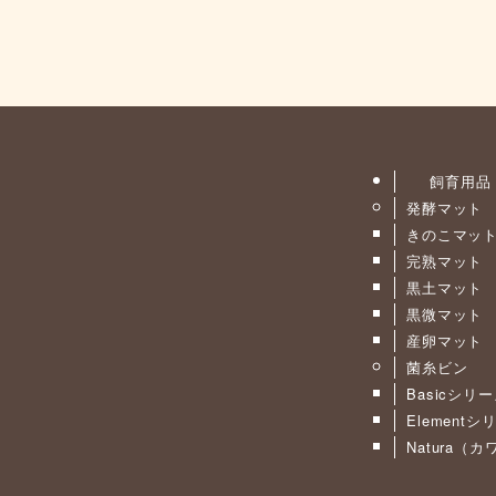
飼育用品
発酵マット
きのこマッ
完熟マット
黒土マット
黒微マット
産卵マット
菌糸ビン
Basicシリ
Elementシ
Natura（