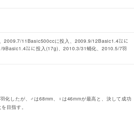
、2009.7/11Basic500ccに投入、2009.9/12Basic1.4㍑に
1/9Basic1.4㍑に投入(17g)、2010.3/31蛹化、2010.5/7羽
無事に羽化したが、♂は68mm、♀は46mmが最高と、決して成功
太を目指す。