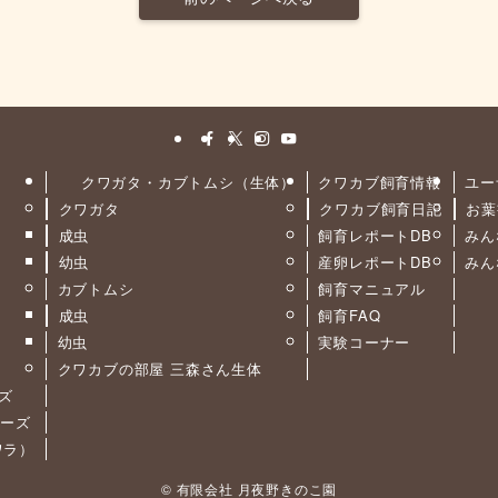
クワガタ・カブトムシ（生体）
クワカブ飼育情報
ユー
クワガタ
クワカブ飼育日記
お葉
ト
成虫
飼育レポートDB
みん
幼虫
産卵レポートDB
みん
カブトムシ
飼育マニュアル
成虫
飼育FAQ
幼虫
実験コーナー
クワカブの部屋 三森さん生体
ーズ
リーズ
カワラ）
©
有限会社 月夜野きのこ園