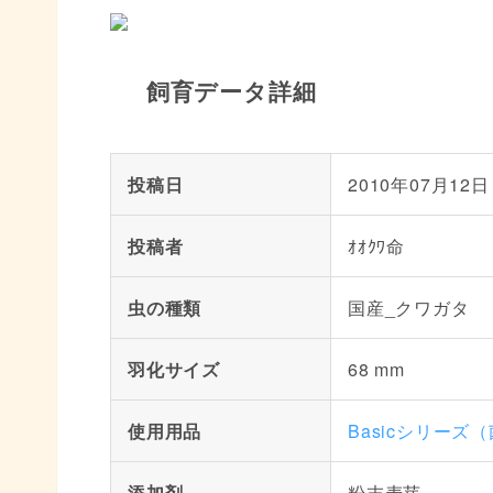
飼育データ詳細
投稿日
2010年07月12日
投稿者
ｵｵｸﾜ命
虫の種類
国産_クワガタ
羽化サイズ
68 mm
使用用品
Basicシリーズ
添加剤
粉末麦芽