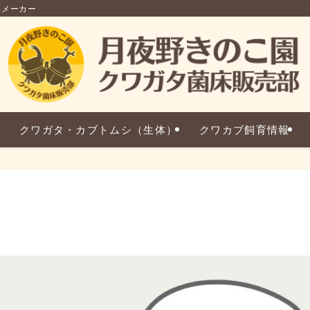
品メーカー
クワガタ・カブトムシ（生体）
クワカブ飼育情報