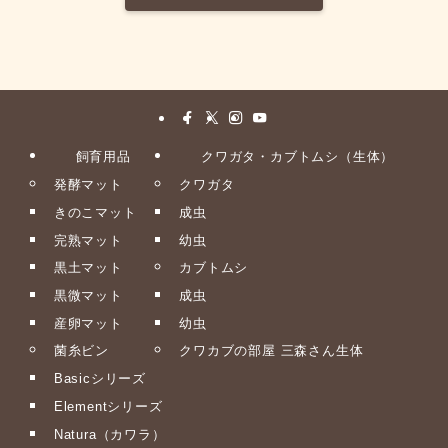
飼育用品
クワガタ・カブトムシ（生体）
発酵マット
クワガタ
きのこマット
成虫
完熟マット
幼虫
黒土マット
カブトムシ
黒微マット
成虫
産卵マット
幼虫
菌糸ビン
クワカブの部屋 三森さん生体
Basicシリーズ
Elementシリーズ
Natura（カワラ）