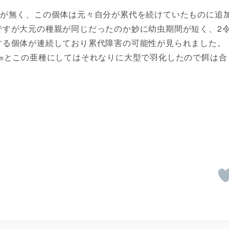
荷が無く、この個体は元々自分が累代を続けていたものに追
ですが大元の種親が同じだったのか妙に幼虫期間が短く、2
する個体が連続しており累代障害の可能性が見られました。
㎜とこの亜種にしてはそれなりに大型で羽化したので餌は合