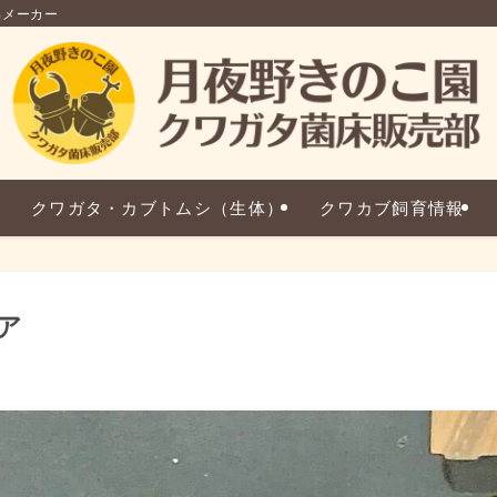
品メーカー
クワガタ・カブトムシ（生体）
クワカブ飼育情報
ア