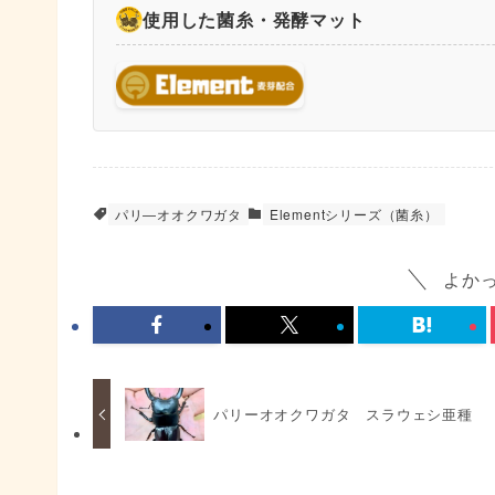
使用した菌糸・発酵マット
パリ―オオクワガタ
Elementシリーズ（菌糸）
よか
パリーオオクワガタ スラウェシ亜種