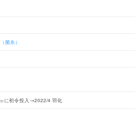
ーズ（菌糸）
0㏄に初令投入→2022/4 羽化