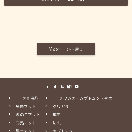
前のページへ戻る
飼育用品
クワガタ・カブトムシ（生体）
発酵マット
クワガタ
きのこマット
成虫
完熟マット
幼虫
黒土マット
カブトムシ