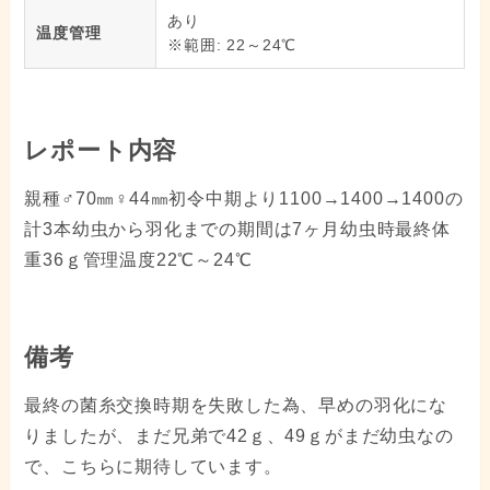
あり
温度管理
※範囲: 22～24℃
レポート内容
親種♂70㎜♀44㎜初令中期より1100→1400→1400の
計3本幼虫から羽化までの期間は7ヶ月幼虫時最終体
重36ｇ管理温度22℃～24℃
備考
最終の菌糸交換時期を失敗した為、早めの羽化にな
りましたが、まだ兄弟で42ｇ、49ｇがまだ幼虫なの
で、こちらに期待しています。