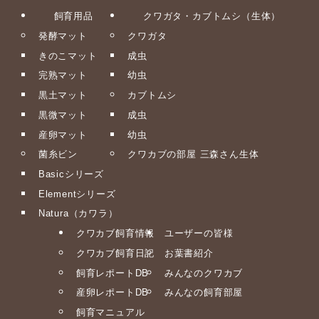
飼育用品
クワガタ・カブトムシ（生体）
発酵マット
クワガタ
きのこマット
成虫
完熟マット
幼虫
黒土マット
カブトムシ
黒微マット
成虫
産卵マット
幼虫
菌糸ビン
クワカブの部屋 三森さん生体
Basicシリーズ
Elementシリーズ
Natura（カワラ）
クワカブ飼育情報
ユーザーの皆様
クワカブ飼育日記
お葉書紹介
飼育レポートDB
みんなのクワカブ
産卵レポートDB
みんなの飼育部屋
飼育マニュアル