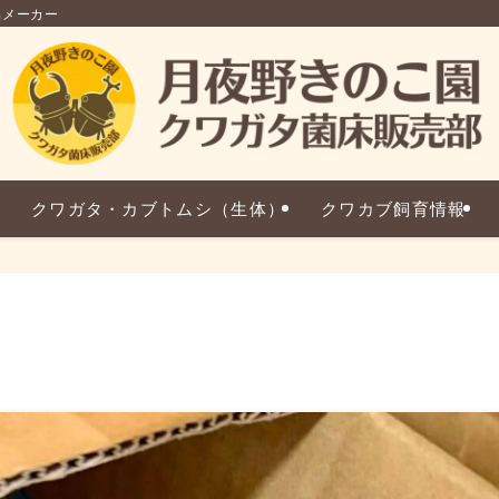
品メーカー
クワガタ・カブトムシ（生体）
クワカブ飼育情報