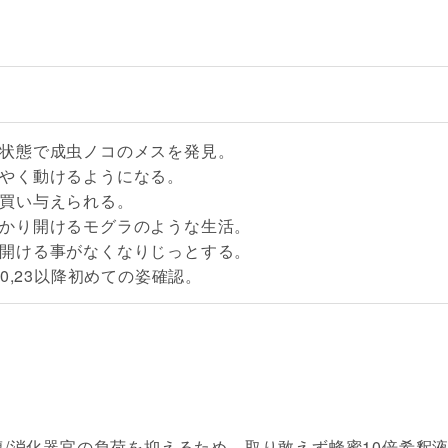
: 瀕死状態で成虫ノコのメスを発見。
: ようやく動けるようになる。
: 家を買い与えられる。
4: 穴ばかり開けるモグラのような生活。
5: 穴を開ける事がなくなりじっとする。
025,10,23以降初めての姿確認。
/消化器官の負荷を抑えるため、取り敢えず蜂蜜10倍希釈