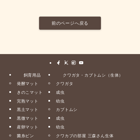
前のページへ戻る
飼育用品
クワガタ・カブトムシ（生体）
発酵マット
クワガタ
きのこマット
成虫
完熟マット
幼虫
黒土マット
カブトムシ
黒微マット
成虫
産卵マット
幼虫
菌糸ビン
クワカブの部屋 三森さん生体