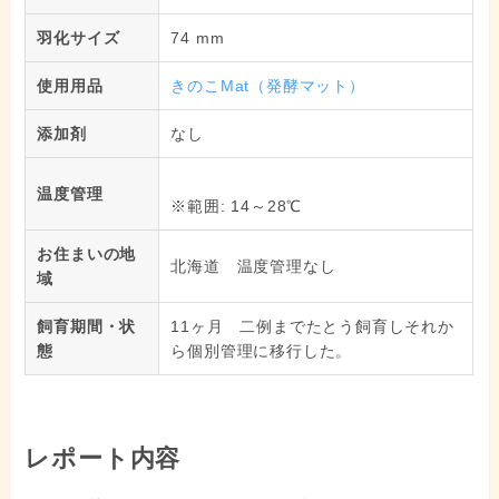
羽化サイズ
74 mm
使用用品
きのこMat（発酵マット）
添加剤
なし
温度管理
※範囲: 14～28℃
お住まいの地
北海道 温度管理なし
域
飼育期間・状
11ヶ月 二例までたとう飼育しそれか
態
ら個別管理に移行した。
レポート内容