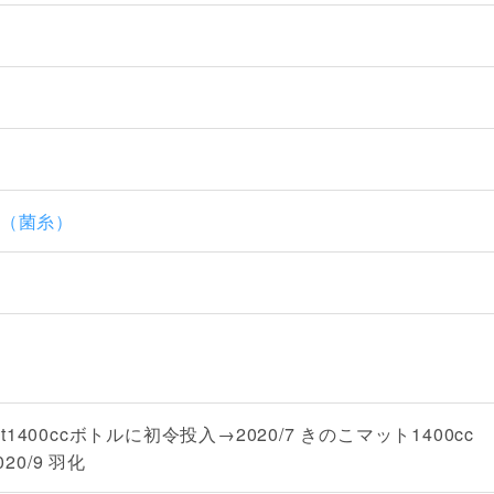
ーズ（菌糸）
ement1400ccボトルに初令投入→2020/7 きのこマット1400cc
0/9 羽化