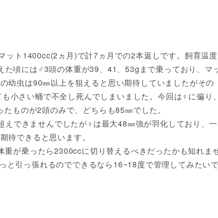
のこマット1400cc(2ヵ月)で計7ヵ月での2本返しです。飼育温度
べ終えた頃には♂3頭の体重が39、41、53gまで乗っており、マ
gの幼虫は90㎜以上を狙えると思い期待していましたがその
ても小さい蛹で不全し死んでしまいました。今回は♀に偏り
だったものが2頭のみで、どちらも85㎜でした。
は親超えできませんでしたが♀は最大48㎜強が羽化しており、一
に期待できると思います。
体重が乗ったら2300ccに切り替えるべきだったかも知れま
っと引っ張れるのでできるなら16~18度で管理してみたい