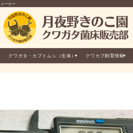
品メーカー
クワガタ・カブトムシ（生体）
クワカブ飼育情報