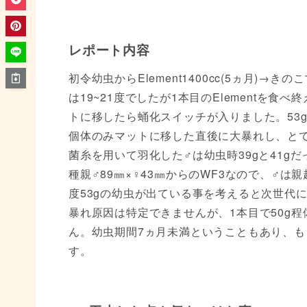
レポート内容
初令幼虫からElement1400cc(5ヵ月)→き
は19~21度でしたが1本目のElementを食
トに移したら蛹化スイッチが入りました。53
個体のみマットに移した直後に大暴れし、と
菌糸を用いて羽化した♂は幼虫時39gと41g
種親♂89㎜×♀43㎜からのWF3なので、♂
度53gの幼虫が出ている事を考えると次世代
暴れ原因は特定できませんが、1本目で50g程
ん。幼虫期間7ヵ月未満ということもあり、も
す。