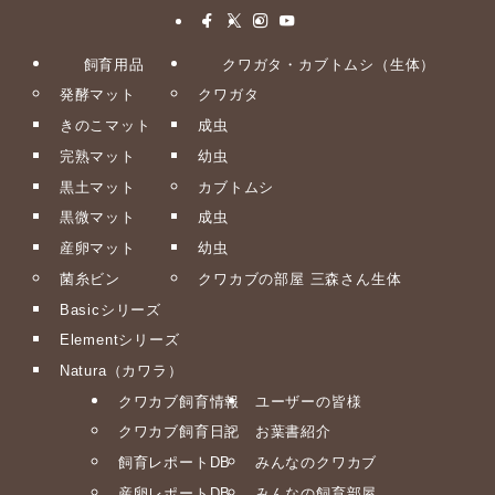
飼育用品
クワガタ・カブトムシ（生体）
発酵マット
クワガタ
きのこマット
成虫
完熟マット
幼虫
黒土マット
カブトムシ
黒微マット
成虫
産卵マット
幼虫
菌糸ビン
クワカブの部屋 三森さん生体
Basicシリーズ
Elementシリーズ
Natura（カワラ）
クワカブ飼育情報
ユーザーの皆様
クワカブ飼育日記
お葉書紹介
飼育レポートDB
みんなのクワカブ
産卵レポートDB
みんなの飼育部屋