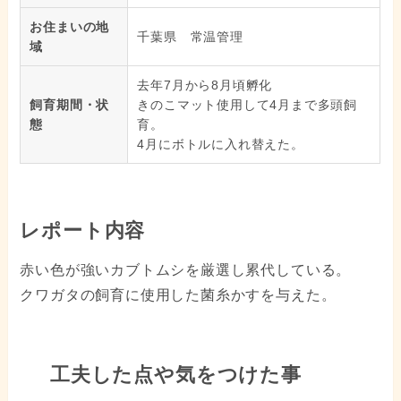
お住まいの地
千葉県 常温管理
域
去年7月から8月頃孵化
飼育期間・状
きのこマット使用して4月まで多頭飼
態
育。
4月にボトルに入れ替えた。
レポート内容
赤い色が強いカブトムシを厳選し累代している。
クワガタの飼育に使用した菌糸かすを与えた。
工夫した点や気をつけた事