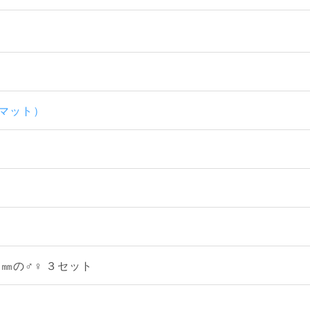
酵マット）
㎜の♂♀ ３セット