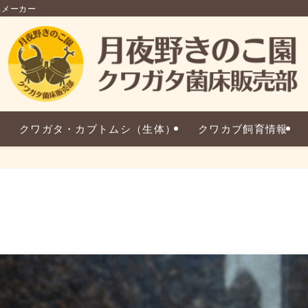
品メーカー
クワガタ・カブトムシ（生体）
クワカブ飼育情報