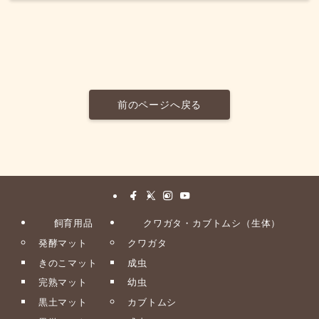
前のページへ戻る
飼育用品
クワガタ・カブトムシ（生体）
発酵マット
クワガタ
きのこマット
成虫
完熟マット
幼虫
黒土マット
カブトムシ