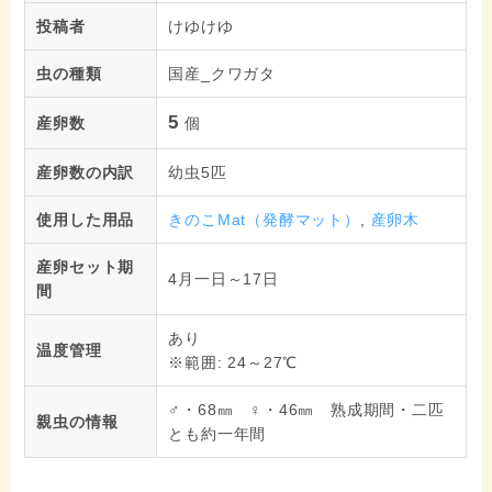
投稿者
けゆけゆ
虫の種類
国産_クワガタ
5
産卵数
個
産卵数の内訳
幼虫5匹
使用した用品
きのこMat（発酵マット）
,
産卵木
産卵セット期
4月一日～17日
間
あり
温度管理
※範囲: 24～27℃
♂・68㎜ ♀・46㎜ 熟成期間・二匹
親虫の情報
とも約一年間