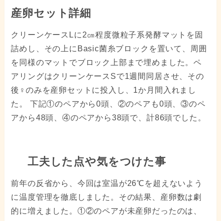
産卵セット詳細
クリーンケースLに2㎝程度微粒子系発酵マットを固
詰めし、その上にBasic菌糸ブロックを置いて、周囲
を同様のマットでブロック上部まで埋めました。ペ
アリングはクリーンケースSで1週間同居させ、その
後♀のみを産卵セットに投入し、1か月間入れまし
た。 下記①のペアから0頭、②のペアも0頭、③のペ
アから48頭、④のペアから38頭で、計86頭でした。
工夫した点や気をつけた事
前年の反省から、今回は室温が26℃を超えないよう
に温度管理を徹底しました。その結果、産卵数は劇
的に増えました。①②のペアが未産卵だったのは、