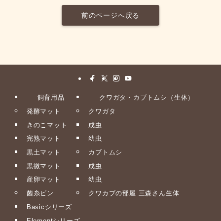
前のページへ戻る
飼育用品
クワガタ・カブトムシ（生体）
発酵マット
クワガタ
きのこマット
成虫
完熟マット
幼虫
黒土マット
カブトムシ
黒微マット
成虫
産卵マット
幼虫
菌糸ビン
クワカブの部屋 三森さん生体
Basicシリーズ
Elementシリーズ