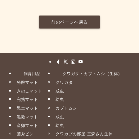
前のページへ戻る
飼育用品
クワガタ・カブトムシ（生体）
発酵マット
クワガタ
きのこマット
成虫
完熟マット
幼虫
黒土マット
カブトムシ
黒微マット
成虫
産卵マット
幼虫
菌糸ビン
クワカブの部屋 三森さん生体