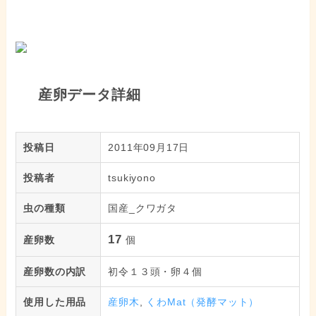
産卵データ詳細
投稿日
2011年09月17日
投稿者
tsukiyono
虫の種類
国産_クワガタ
17
産卵数
個
産卵数の内訳
初令１３頭・卵４個
使用した用品
産卵木
,
くわMat（発酵マット）