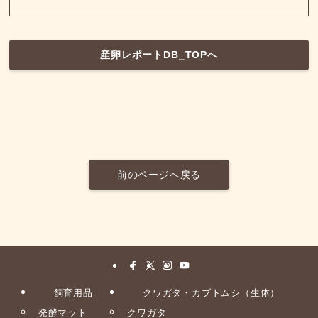
産卵レポートDB_TOPへ
前のページへ戻る
飼育用品
クワガタ・カブトムシ（生体）
発酵マット
クワガタ