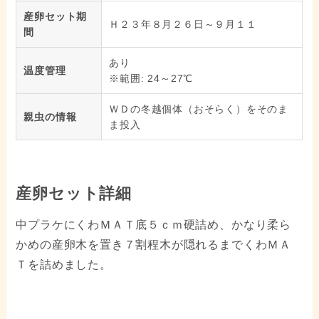
産卵セット期
Ｈ２３年８月２６日～９月１１
間
あり
温度管理
※範囲: 24～27℃
ＷＤの冬越個体（おそらく）をそのま
親虫の情報
ま投入
産卵セット詳細
中プラケにくわＭＡＴ底５ｃｍ硬詰め、かなり柔ら
かめの産卵木を置き７割程木が隠れるまでくわＭＡ
Ｔを詰めました。