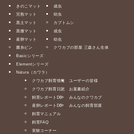
きのこマット
成虫
完熟マット
幼虫
黒土マット
カブトムシ
黒微マット
成虫
産卵マット
幼虫
菌糸ビン
クワカブの部屋 三森さん生体
Basicシリーズ
Elementシリーズ
Natura（カワラ）
クワカブ飼育情報
ユーザーの皆様
クワカブ飼育日記
お葉書紹介
飼育レポートDB
みんなのクワカブ
産卵レポートDB
みんなの飼育部屋
飼育マニュアル
飼育FAQ
実験コーナー