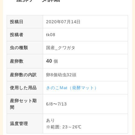
投稿日
2020年07月14日
投稿者
tk08
虫の種類
国産_クワガタ
40
産卵数
個
産卵数の内訳
卵8個幼虫32頭
使用した用品
きのこMat（発酵マット）
産卵セット期
6/8〜7/13
間
あり
温度管理
※範囲: 23～26℃