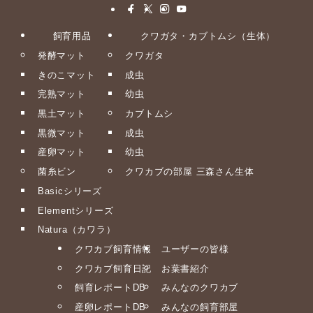
飼育用品
クワガタ・カブトムシ（生体）
発酵マット
クワガタ
きのこマット
成虫
完熟マット
幼虫
黒土マット
カブトムシ
黒微マット
成虫
産卵マット
幼虫
菌糸ビン
クワカブの部屋 三森さん生体
Basicシリーズ
Elementシリーズ
Natura（カワラ）
クワカブ飼育情報
ユーザーの皆様
クワカブ飼育日記
お葉書紹介
飼育レポートDB
みんなのクワカブ
産卵レポートDB
みんなの飼育部屋